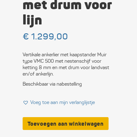
met drum voor
lijn
€
1.299,00
Vertikale ankerlier met kaapstander Muir
type VMC 500 met nestenschijf voor
ketting 8 mm en met drum voor landvast
en/of ankerlijn.
Beschikbaar via nabestelling
Voeg toe aan mijn verlanglijstje
Toevoegen aan winkelwagen
Ankerlier
Muir