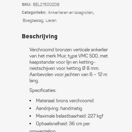
SKU:
BEL21500208
VMC500
Categorieën:
,
Ankerlieren en boegrollen
voor
,
Boegbeslag
Lieren
8
Beschrijving
mm
Verchroomd bronzen verticale ankerlier
ketting
van het merk Muir, type VMC 500, met
kaapstander voor lijn en ketting-
met
nestschijven voor ketting Ø 8 mm.
drum
Aanbevolen voor jachten van 6 – 12 m
lang.
voor
Specificaties:
lijn
Materiaal: brons verchroomd
quantity
Aandrijving: handmatig
Maximale belastbaarheid: 227 kgf
Ophaalsnelheid: 36 cm per
omwenteling