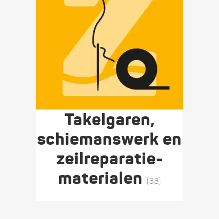
Takel­garen,
schiemans­werk en
zeil­reparatie­
materialen
(33)