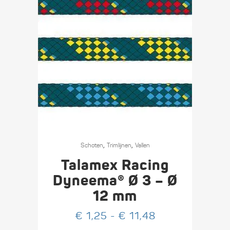
Dit
,
,
product
Schoten
Trimlijnen
Vallen
heeft
Talamex Racing
meerdere
Dyneema® Ø 3 – Ø
variaties.
12 mm
Deze
optie
Prijsklasse:
€
1,25
-
€
11,48
kan
€ 1,25