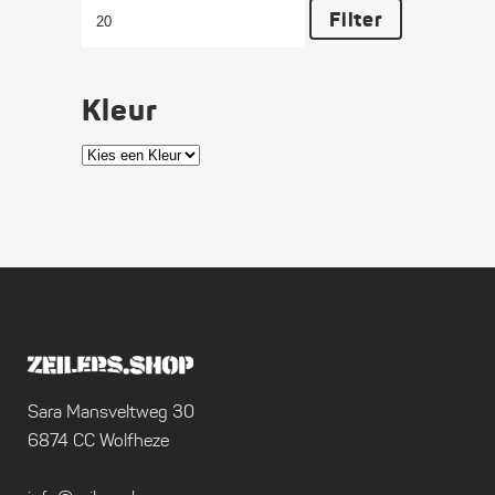
Filter
Kleur
Sara Mansveltweg 30
6874 CC Wolfheze