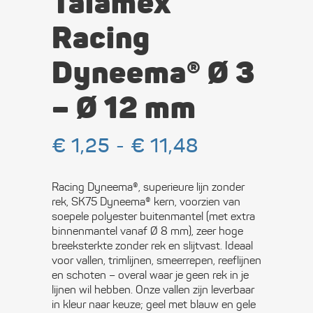
Talamex
Racing
Dyneema® Ø 3
– Ø 12 mm
Prijsklasse:
€
1,25
-
€
11,48
€ 1,25
tot
€ 11,48
Racing Dyneema®, superieure lijn zonder
rek, SK75 Dyneema® kern, voorzien van
soepele polyester buitenmantel (met extra
binnenmantel vanaf Ø 8 mm), zeer hoge
breeksterkte zonder rek en slijtvast. Ideaal
voor vallen, trimlijnen, smeerrepen, reeflijnen
en schoten – overal waar je geen rek in je
lijnen wil hebben. Onze vallen zijn leverbaar
in kleur naar keuze; geel met blauw en gele