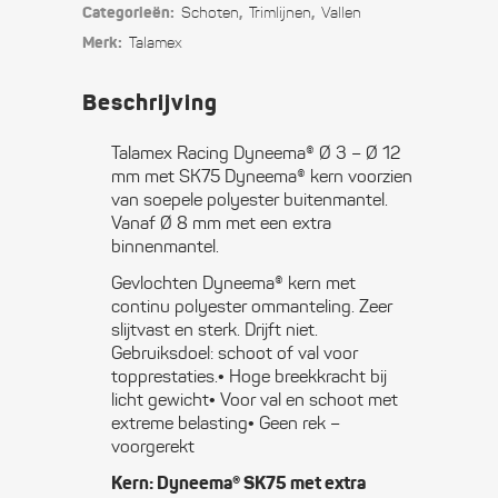
Categorieën:
,
,
Schoten
Trimlijnen
Vallen
3
Merk:
Talamex
-
Beschrijving
Ø
Talamex Racing Dyneema® Ø 3 – Ø 12
12
mm met SK75 Dyneema® kern voorzien
van soepele polyester buitenmantel.
mm
Vanaf Ø 8 mm met een extra
quantity
binnenmantel.
Gevlochten Dyneema® kern met
continu polyester ommanteling. Zeer
slijtvast en sterk. Drijft niet.
Gebruiksdoel: schoot of val voor
topprestaties.• Hoge breekkracht bij
licht gewicht• Voor val en schoot met
extreme belasting• Geen rek –
voorgerekt
Kern: Dyneema® SK75 met extra