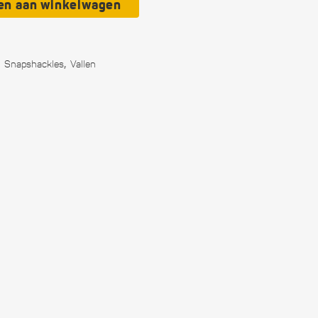
en aan winkelwagen
f en hars
,
,
Snapshackles
Vallen