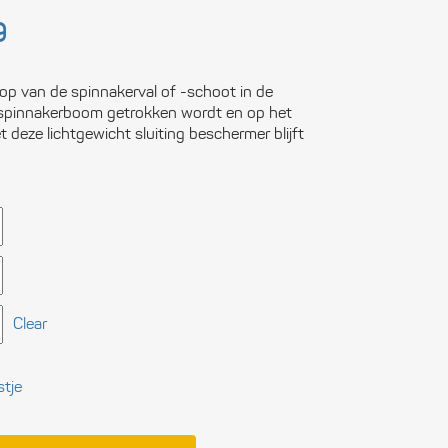
ctronica
Prijsklasse:
9
€ 4,95
n boten
tot
€ 13,99
op van de spinnakerval of -schoot in de
ligheid
 spinnakerboom getrokken wordt en op het
t deze lichtgewicht sluiting beschermer blijft
itingen
municatie
soonlijke
rusting
kken
Clear
wwerk
stje
eedschap