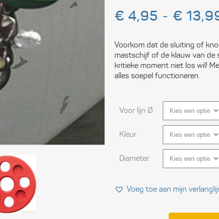
Ele
€
4,95
-
€
13,9
Ope
Voorkom dat de sluiting of kno
Vei
mastschijf of de klauw van de
kritieke moment niet los wil! Me
alles soepel functioneren.
Slu
Com
Voor lijn Ø
Per
uit
Kleur
Blo
Diameter
Tou
Voeg toe aan mijn verlanglij
Ger