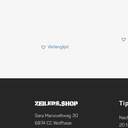
Ti
Sara Mansveltweg 30
Nach
6874 CC Wolfheze
20 f