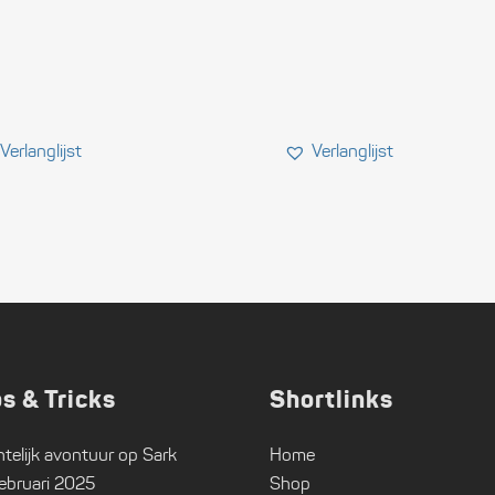
ps & Tricks
Shortlinks
telijk avontuur op Sark
Home
ebruari 2025
Shop