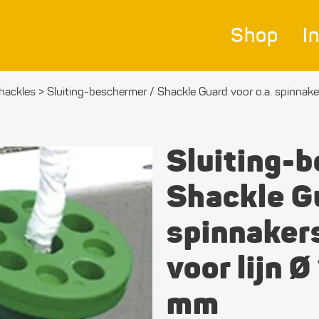
Shop
I
hackles
>
Sluiting-beschermer / Shackle Guard voor o.a. spinnaker
Nav
Bes
Sluiting-
Ver
Shackle Gu
Afm
spinnaker
Zei
voor lijn Ø
Bev
mat
mm
Ele