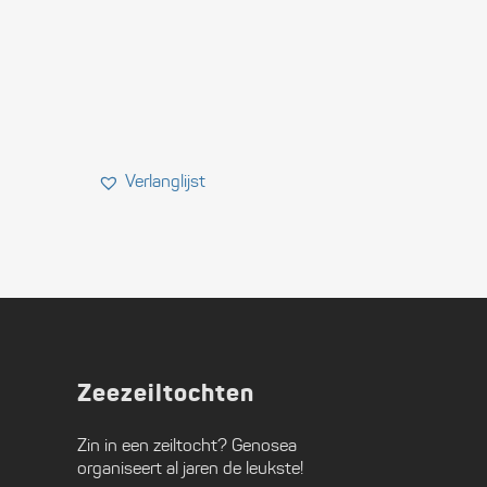
Zeezeiltochten
Zin in een zeiltocht?
Genosea
organiseert al jaren de leukste!