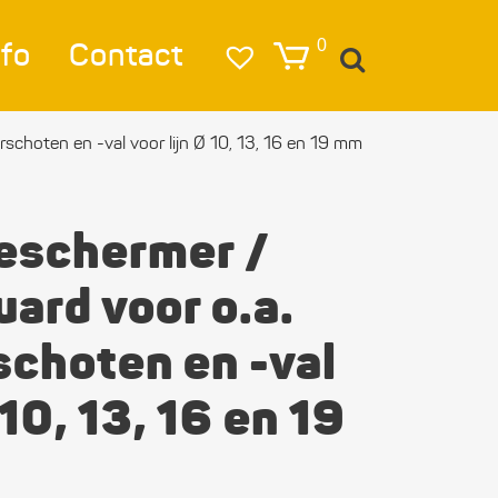
nfo
Contact
0
schoten en -val voor lijn Ø 10, 13, 16 en 19 mm
igatie
lag
beschermer /
lichting
ard voor o.a.
eren & Ankeren
schoten en -val
lkleding
 10, 13, 16 en 19
estigings­­
erialen
ktra en