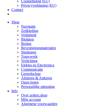
Cookiebeleid (EU)
Privacyverklaring (EU)
Contact
Shop
Navigatie
Zeilkleding
Veiligheid
Blokken
Beslag
Bevestigings­­materialen
Sluitingen
Touwwerk
Verlichting
Elektra en Electronica
Communicatie
Gereedschap
Afmeren & Ankeren
Open boten
Persoonlijke uitrusting
Info
Over zeilers.shop
Mijn account
Algemene voorwaarden