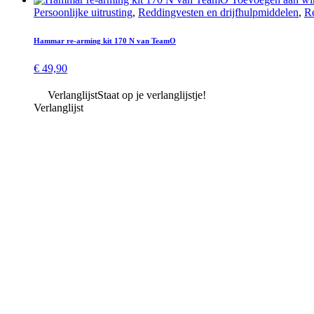
Persoonlijke uitrusting
,
Redding­vesten en drijf­hulp­middelen
,
Re
Hammar re-arming kit 170 N van TeamO
€
49,90
Verlanglijst
Staat op je verlanglijstje!
Verlanglijst