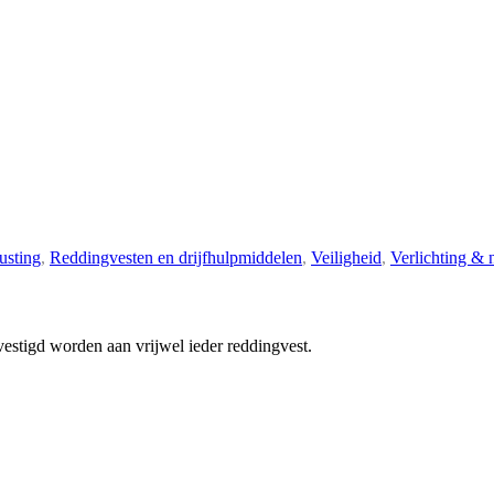
rusting
,
Redding­vesten en drijf­hulp­middelen
,
Veiligheid
,
Verlichting &
stigd worden aan vrijwel ieder reddingvest.