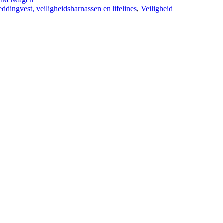
ddingvest, veiligheids­harnassen en lifelines
,
Veiligheid