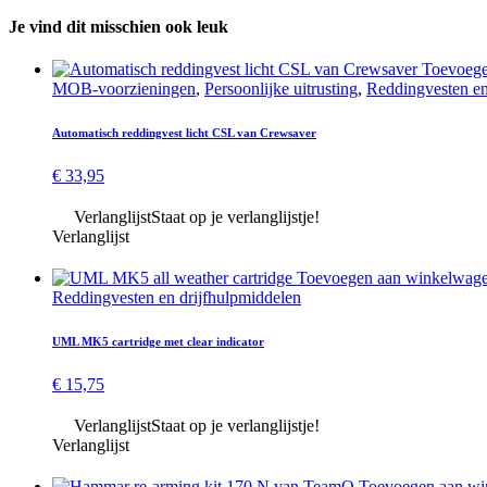
Je vind dit misschien ook leuk
Toevoege
MOB-voorzieningen
,
Persoonlijke uitrusting
,
Redding­vesten en
Automatisch reddingvest licht CSL van Crewsaver
€
33,95
Verlanglijst
Staat op je verlanglijstje!
Verlanglijst
Toevoegen aan winkelwag
Redding­vesten en drijf­hulp­middelen
UML MK5 cartridge met clear indicator
€
15,75
Verlanglijst
Staat op je verlanglijstje!
Verlanglijst
Toevoegen aan w