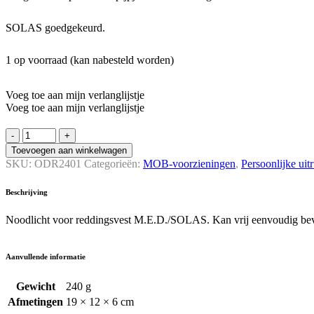
SOLAS goedgekeurd.
1 op voorraad (kan nabesteld worden)
Voeg toe aan mijn verlanglijstje
Voeg toe aan mijn verlanglijstje
Automatisch
reddingvest
Toevoegen aan winkelwagen
licht
SKU:
ODR2401
Categorieën:
MOB-voorzieningen
,
Persoonlijke uit
Baltic
quantity
Beschrijving
Noodlicht voor reddingsvest M.E.D./SOLAS. Kan vrij eenvoudig beve
Aanvullende informatie
Gewicht
240 g
Afmetingen
19 × 12 × 6 cm