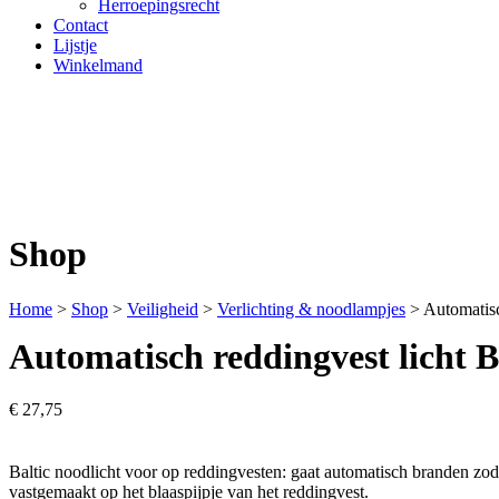
Herroepingsrecht
Contact
Lijstje
Winkelmand
Shop
Home
>
Shop
>
Veiligheid
>
Verlichting & noodlampjes
>
Automatisc
Automatisch reddingvest licht B
€
27,75
Baltic noodlicht voor op reddingvesten: gaat automatisch branden zod
vastgemaakt op het blaaspijpje van het reddingvest.