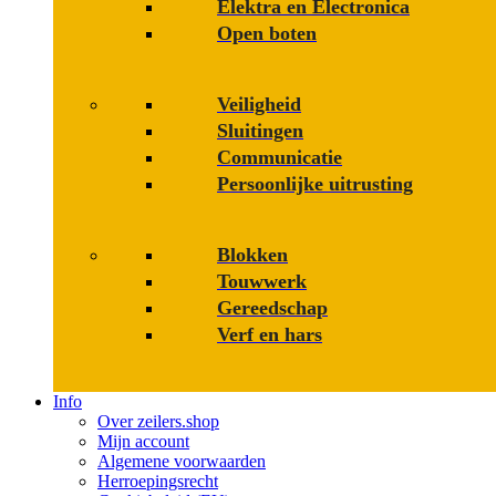
Elektra en Electronica
Open boten
Veiligheid
Sluitingen
Communicatie
Persoonlijke uitrusting
Blokken
Touwwerk
Gereedschap
Verf en hars
Info
Over zeilers.shop
Mijn account
Algemene voorwaarden
Herroepingsrecht