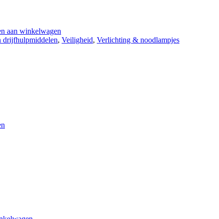
n aan winkelwagen
 drijf­hulp­middelen
,
Veiligheid
,
Verlichting & noodlampjes
en
inkelwagen