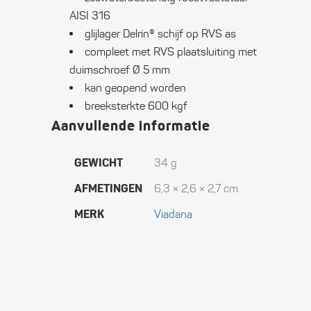
AISI 316
glijlager Delrin® schijf op RVS as
compleet met RVS plaatsluiting met
duimschroef Ø 5 mm
kan geopend worden
breeksterkte 600 kgf
Aanvullende informatie
GEWICHT
34 g
AFMETINGEN
6,3 × 2,6 × 2,7 cm
MERK
Viadana