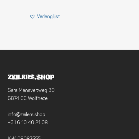
Sara Mansveltweg 30
6874 CC Wolfheze
info@zeilers.shop
+31 6 10 40 21 08
KvK 09087555