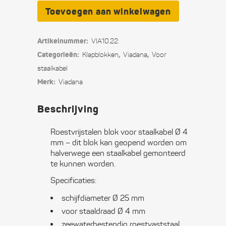
blok
Toevoegen aan winkelwagen
voor
Artikelnummer:
VIA10.22
staalkabel
Categorieën:
,
,
Klapblokken
Viadana
Voor
Ø
staalkabel
Merk:
Viadana
4
mm
Beschrijving
quantity
Roestvrijstalen blok voor staalkabel Ø 4
mm – dit blok kan geopend worden om
halverwege een staalkabel gemonteerd
te kunnen worden.
Specificaties:
schijfdiameter Ø 25 mm
voor staaldraad Ø 4 mm
zeewaterbestendig roestvaststaal