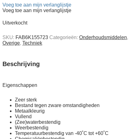
Voeg toe aan mijn verlanglijstje
Voeg toe aan mijn verlanglijstje
Uitverkocht
SKU:
FAB6K155723
Categorieën:
Onderhouds­middelen
,
Overige
,
Techniek
Beschrijving
Eigenschappen
Zeer sterk
Bestand tegen zware omstandigheden
Metaalkleurig
Vullend
(Zee)waterbestendig
Weerbestendig
Temperatuurbestendig van -40˚C tot +60˚C
Chemicaliënbestendig