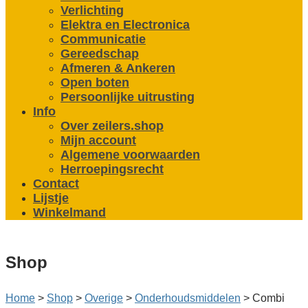
Verlichting
Elektra en Electronica
Communicatie
Gereedschap
Afmeren & Ankeren
Open boten
Persoonlijke uitrusting
Info
Over zeilers.shop
Mijn account
Algemene voorwaarden
Herroepingsrecht
Contact
Lijstje
Winkelmand
Shop
Home
>
Shop
>
Overige
>
Onderhouds­middelen
>
Combi