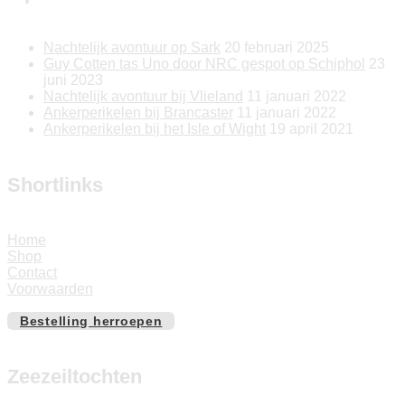
Nachtelijk avontuur op Sark
20 februari 2025
Guy Cotten tas Uno door NRC gespot op Schiphol
23
juni 2023
Nachtelijk avontuur bij Vlieland
11 januari 2022
Ankerperikelen bij Brancaster
11 januari 2022
Ankerperikelen bij het Isle of Wight
19 april 2021
Shortlinks
Home
Shop
Contact
Voorwaarden
Bestelling herroepen
Zeezeiltochten