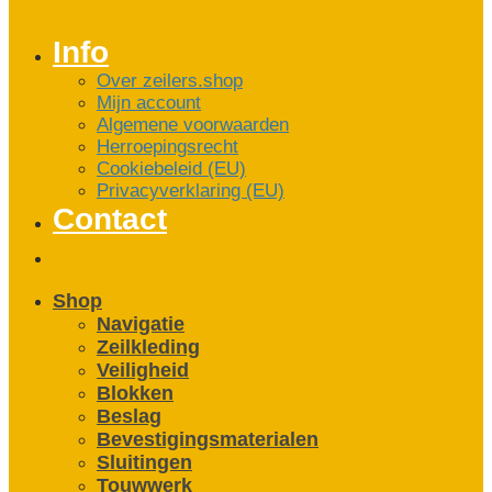
Info
Over zeilers.shop
Mijn account
Algemene voorwaarden
Herroepingsrecht
Cookiebeleid (EU)
Privacyverklaring (EU)
Contact
Shop
Navigatie
Zeilkleding
Veiligheid
Blokken
Beslag
Bevestigings­­materialen
Sluitingen
Touwwerk