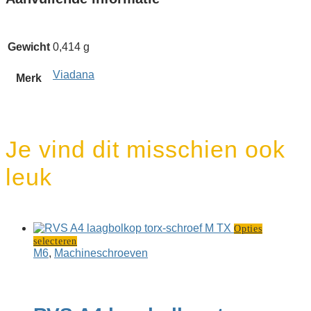
Gewicht
0,414 g
Viadana
Merk
Je vind dit misschien ook
leuk
Opties
Dit
selecteren
product
M6
,
Machine­schroeven
heeft
meerdere
variaties.
Deze