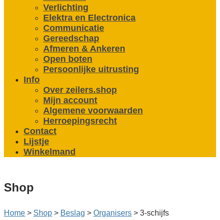
Verlichting
Elektra en Electronica
Communicatie
Gereedschap
Afmeren & Ankeren
Open boten
Persoonlijke uitrusting
Info
Over zeilers.shop
Mijn account
Algemene voorwaarden
Herroepingsrecht
Contact
Lijstje
Winkelmand
Shop
Home
>
Shop
>
Beslag
>
Organisers
>
3-schijfs