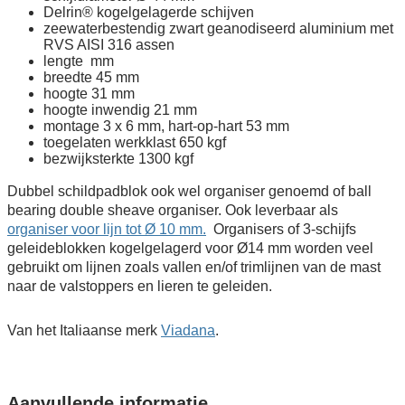
Delrin® kogelgelagerde schijven
zeewaterbestendig zwart geanodiseerd aluminium met
RVS AISI 316 assen
lengte mm
breedte 45 mm
hoogte 31 mm
hoogte inwendig 21 mm
montage 3 x 6 mm, hart-op-hart 53 mm
toegelaten werkklast 650 kgf
bezwijksterkte 1300 kgf
Dubbel schildpadblok ook wel organiser genoemd of ball
bearing double sheave organiser. Ook leverbaar als
organiser voor lijn tot Ø 10 mm.
Organisers of 3-schijfs
geleideblokken kogelgelagerd voor Ø14 mm worden veel
gebruikt om lijnen zoals vallen en/of trimlijnen van de mast
naar de valstoppers en lieren te geleiden.
Van het Italiaanse merk
Viadana
.
Aanvullende informatie