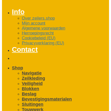
Info
Over zeilers.shop
Mijn account
Algemene voorwaarden
Herroepingsrecht
Cookiebeleid (EU)
Privacyverklaring (EU)
Contact
Shop
Navigatie
Zeilkleding
Veiligheid
Blokken
Beslag
Bevestigings­­materialen
Sluitingen
Touwwerk