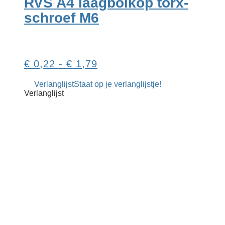
RVS A4 laagbolkop torx-
optie
kan
schroef M6
gekozen
worden
op
de
productpagina
Prijsklasse:
€
0,22
-
€
1,79
€ 0,22
Verlanglijst
Staat op je verlanglijstje!
tot
Verlanglijst
€ 1,79