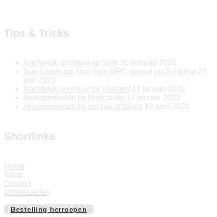
Tips & Tricks
Nachtelijk avontuur op Sark
20 februari 2025
Guy Cotten tas Uno door NRC gespot op Schiphol
23
juni 2023
Nachtelijk avontuur bij Vlieland
11 januari 2022
Ankerperikelen bij Brancaster
11 januari 2022
Ankerperikelen bij het Isle of Wight
19 april 2021
Shortlinks
Home
Shop
Contact
Voorwaarden
Bestelling herroepen