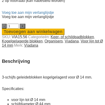
2 op voorraad (kan nabesteld worden)
Voeg toe aan mijn verlanglijstje
Voeg toe aan mijn verlanglijstje
3-
schijfs
Toevoegen aan winkelwagen
geleideblokken
SKU:
VIA15.56
Categorieën:
Keer- of schildpad­­blokken
,
kogelgelagerd
Kogel­gelagerde blokken
,
Organisers
,
Viadana
,
Voor lijn tot Ø
voor
14 mm
Merk:
Viadana
Ø
14
quantity
Beschrijving
3-schijfs geleideblokken kogelgelagerd voor Ø 14 mm.
Specificaties:
voor lijn tot Ø 14 mm
schijfdiameter Ø 44 mm