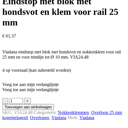
Eindstop met blok met
hondsvot en klem voor rail 25
mm
€
61,37
Viadana eindstop met blok met hondsvot en nokkenklem voor rail
25 mm en voor trimlijn tot Ø 10 mm.
VIA24.48
4 op voorraad (kan nabesteld worden)
Voeg toe aan mijn verlanglijstje
Voeg toe aan mijn verlanglijstje
Eindstop
met
Toevoegen aan winkelwagen
blok
SKU:
VIA24.48
Categorieën:
Nokken­klemmen
,
Overloop 25 mm
met
kogel­gelagerd
,
Overlopen
,
Viadana
Merk:
Viadana
hondsvot
en