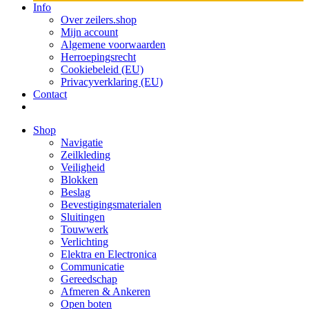
Info
Over zeilers.shop
Mijn account
Algemene voorwaarden
Herroepingsrecht
Cookiebeleid (EU)
Privacyverklaring (EU)
Contact
Shop
Navigatie
Zeilkleding
Veiligheid
Blokken
Beslag
Bevestigings­­materialen
Sluitingen
Touwwerk
Verlichting
Elektra en Electronica
Communicatie
Gereedschap
Afmeren & Ankeren
Open boten