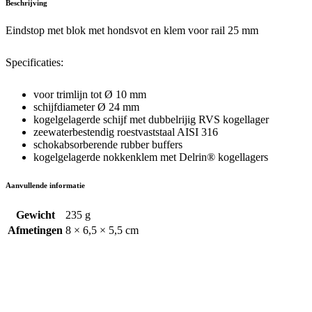
Beschrijving
klem
voor
Eindstop met blok met hondsvot en klem voor rail 25 mm
rail
25
mm
Specificaties:
quantity
voor trimlijn tot Ø 10 mm
schijfdiameter Ø 24 mm
kogelgelagerde schijf met dubbelrijig RVS kogellager
zeewaterbestendig roestvaststaal AISI 316
schokabsorberende rubber buffers
kogelgelagerde nokkenklem met Delrin® kogellagers
Aanvullende informatie
Gewicht
235 g
Afmetingen
8 × 6,5 × 5,5 cm