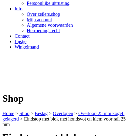
Persoonlijke uitrusting
Info
Over zeilers.shop
Mijn account
Algemene voorwaarden
Herroepingsrecht
Contact
Lijstje
Winkelmand
Shop
Home
>
Shop
>
Beslag
>
Overlopen
>
Overloop 25 mm kogel­
gelagerd
>
Eindstop met blok met hondsvot en klem voor rail 25
mm