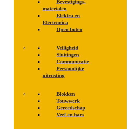
Bevestigings­­
materialen
Elektra en
Electronica
Open boten
Veiligheid
Sluitingen
Communicatie
Persoonlijke
uitrusting
Blokken
Touwwerk
Gereedschap
Verf en hars