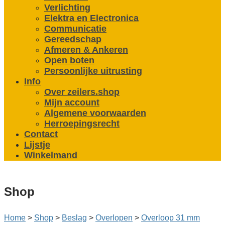
Verlichting
Elektra en Electronica
Communicatie
Gereedschap
Afmeren & Ankeren
Open boten
Persoonlijke uitrusting
Info
Over zeilers.shop
Mijn account
Algemene voorwaarden
Herroepingsrecht
Contact
Lijstje
Winkelmand
Shop
Home
>
Shop
>
Beslag
>
Overlopen
>
Overloop 31 mm