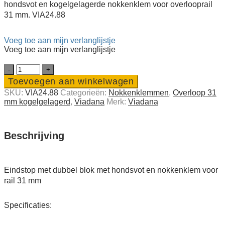
hondsvot en kogelgelagerde nokkenklem voor overlooprail
31 mm.
VIA24.88
Voeg toe aan mijn verlanglijstje
Voeg toe aan mijn verlanglijstje
Eindstop
met
Toevoegen aan winkelwagen
dubbel
SKU:
VIA24.88
Categorieën:
Nokken­klemmen
,
Overloop 31
blok
mm kogel­gelagerd
,
Viadana
Merk:
Viadana
met
hondsvot
en
nokkenklem
Beschrijving
voor
rail
31
mm
Eindstop met dubbel blok met hondsvot en nokkenklem voor
quantity
rail 31 mm
Specificaties: