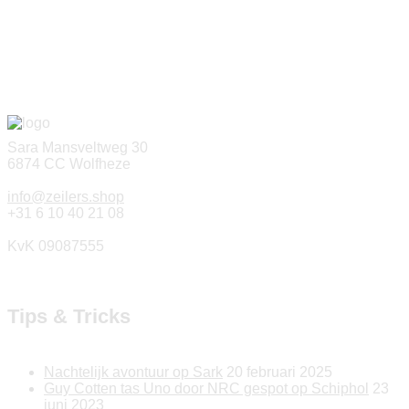
Sara Mansveltweg 30
6874 CC Wolfheze
info@zeilers.shop
+31 6 10 40 21 08
KvK 09087555
Tips & Tricks
Nachtelijk avontuur op Sark
20 februari 2025
Guy Cotten tas Uno door NRC gespot op Schiphol
23
juni 2023