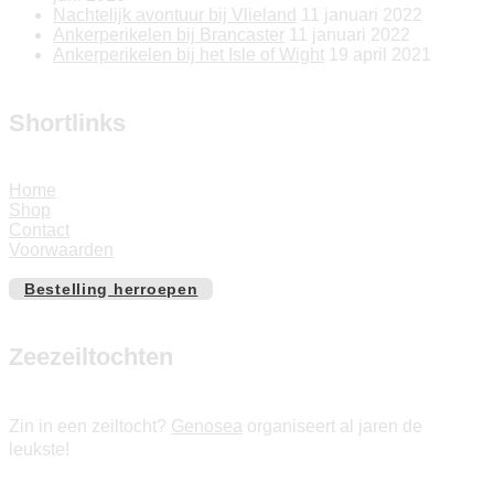
Nachtelijk avontuur bij Vlieland
11 januari 2022
Ankerperikelen bij Brancaster
11 januari 2022
Ankerperikelen bij het Isle of Wight
19 april 2021
Shortlinks
Home
Shop
Contact
Voorwaarden
Bestelling herroepen
Zeezeiltochten
Zin in een zeiltocht?
Genosea
organiseert al jaren de
leukste!