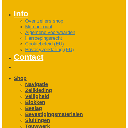
Info
Over zeilers.shop
Mijn account
Algemene voorwaarden
Herroepingsrecht
Cookiebeleid (EU)
Privacyverklaring (EU)
Contact
Shop
Navigatie
Zeilkleding
Veiligheid
Blokken
Beslag
Bevestigings­­materialen
Sluitingen
Touwwerk