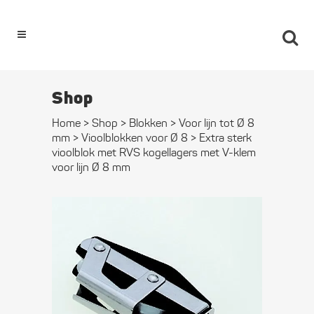
0
Shop
Home
>
Shop
>
Blokken
>
Voor lijn tot Ø 8
mm
>
Vioolblokken voor Ø 8
>
Extra sterk
vioolblok met RVS kogellagers met V-klem
voor lijn Ø 8 mm