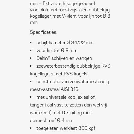
mm – Extra sterk kogelgelagerd
lijn
vioolblok met roestvrijstalen dubbelrijig
kogellager, met V-klem, voor lijn tot Ø 8
Ø
mm
8
Specificaties:
schijfdiameter Ø 34/22 mm
mm
voor lijn tot Ø 8 mm
quantity
Delrin® schijven en wangen
zeewaterbestendig dubbelrijige RVS
kogellagers met RVS kogels
constructie van zeewaterbestendig
roestvaststaal AISI 316
met universele kop (axiaal of
tangentiaal vast te zetten dan wel vrij
wartelend) met D-sluiting met
duimschroef Ø 4 mm
toegelaten werklast 300 kgf