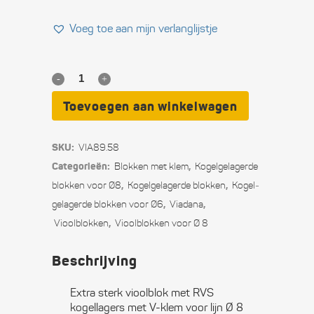
Voeg toe aan mijn verlanglijstje
Extra
sterk
Toevoegen aan winkelwagen
vioolblok
SKU:
VIA89.58
met
Categorieën:
,
Blokken met klem
Kogel­­gelagerde
RVS
,
,
blokken voor Ø8
Kogel­gelagerde blokken
Kogel­
,
,
gelagerde blokken voor Ø6
Viadana
kogellagers
,
Vioolblokken
Vioolblokken voor Ø 8
met
Beschrijving
V-
klem
Extra sterk vioolblok met RVS
kogellagers met V-klem voor lijn Ø 8
voor