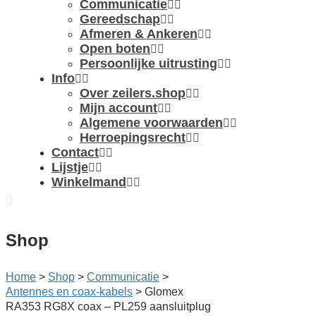
Communicatie
Gereedschap
Afmeren & Ankeren
Open boten
Persoonlijke uitrusting
Info
Over zeilers.shop
Mijn account
Algemene voorwaarden
Herroepingsrecht
Contact
Lijstje
Winkelmand
Shop
Home
>
Shop
>
Communicatie
>
Antennes en coax-kabels
>
Glomex
RA353 RG8X coax – PL259 aansluitplug