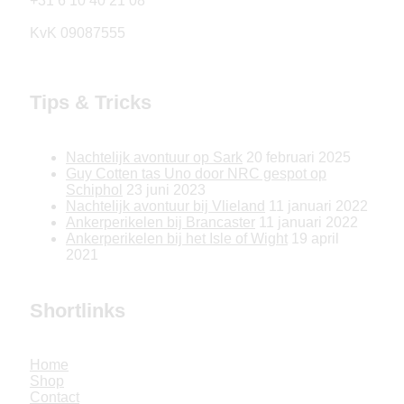
+31 6 10 40 21 08
KvK 09087555
Tips & Tricks
Nachtelijk avontuur op Sark
20 februari 2025
Guy Cotten tas Uno door NRC gespot op
Schiphol
23 juni 2023
Nachtelijk avontuur bij Vlieland
11 januari 2022
Ankerperikelen bij Brancaster
11 januari 2022
Ankerperikelen bij het Isle of Wight
19 april
2021
Shortlinks
Home
Shop
Contact