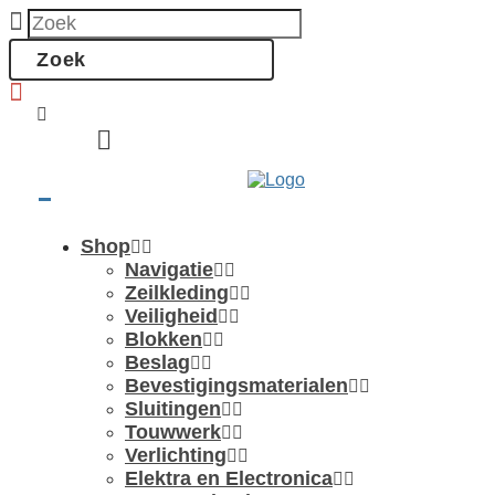
0
Shop
Navigatie
Zeilkleding
Veiligheid
Blokken
Beslag
Bevestigings­­materialen
Sluitingen
Touwwerk
Verlichting
Elektra en Electronica