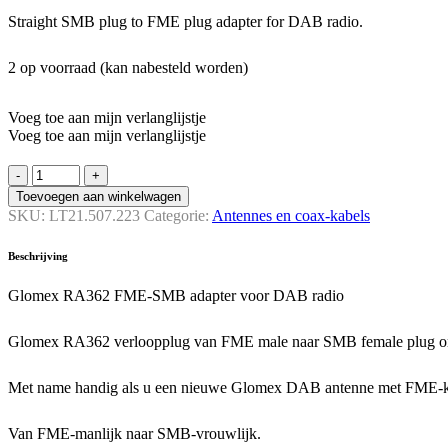
Straight SMB plug to FME plug adapter for DAB radio.
2 op voorraad (kan nabesteld worden)
Voeg toe aan mijn verlanglijstje
Voeg toe aan mijn verlanglijstje
Glomex
RA362
Toevoegen aan winkelwagen
FME-
SKU:
LT21.507.223
Categorie:
Antennes en coax-kabels
SMB
adapter
Beschrijving
voor
DAB
Glomex RA362 FME-SMB adapter voor DAB radio
radio
quantity
Glomex RA362 verloopplug van FME male naar SMB female plug om 
Met name handig als u een nieuwe Glomex DAB antenne met FME-ka
Van FME-manlijk naar SMB-vrouwlijk.