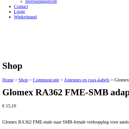
Herroepingsrecht
Contact
Lijstje
Winkelmand
Shop
Home
>
Shop
>
Communicatie
>
Antennes en coax-kabels
>
Glomex
Glomex RA362 FME-SMB adapt
€
15,10
Glomex RA362 FME-male naar SMB-female verloopplug voor aanlsu