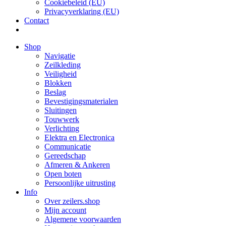
Cookiebeleid (EU)
Privacyverklaring (EU)
Contact
Shop
Navigatie
Zeilkleding
Veiligheid
Blokken
Beslag
Bevestigings­­materialen
Sluitingen
Touwwerk
Verlichting
Elektra en Electronica
Communicatie
Gereedschap
Afmeren & Ankeren
Open boten
Persoonlijke uitrusting
Info
Over zeilers.shop
Mijn account
Algemene voorwaarden