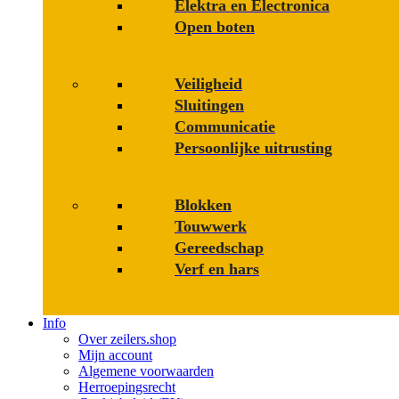
Elektra en Electronica
Open boten
Veiligheid
Sluitingen
Communicatie
Persoonlijke uitrusting
Blokken
Touwwerk
Gereedschap
Verf en hars
Info
Over zeilers.shop
Mijn account
Algemene voorwaarden
Herroepingsrecht