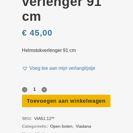
verlenger 91
cm
€
45,00
Helmstokverlenger 91 cm
Voeg toe aan mijn verlanglijstje
Helmstok­
verlenger
Toevoegen aan winkelwagen
91
SKU:
VIA51.12**
cm
Categorieën:
Open boten
,
Viadana
quantity