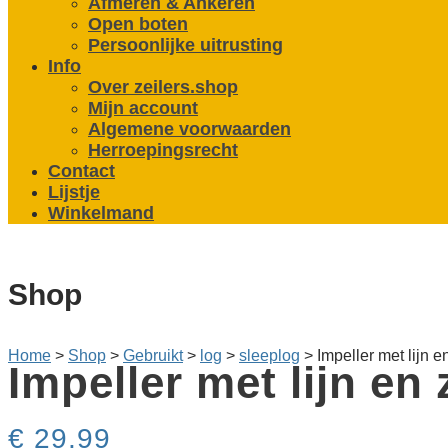
Afmeren & Ankeren
Open boten
Persoonlijke uitrusting
Info
Over zeilers.shop
Mijn account
Algemene voorwaarden
Herroepingsrecht
Contact
Lijstje
Winkelmand
Shop
Home
>
Shop
>
Gebruikt
>
log
>
sleeplog
>
Impeller met lijn 
Impeller met lijn en
€
29,99