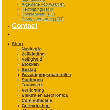
Algemene voorwaarden
Herroepingsrecht
Cookiebeleid (EU)
Privacyverklaring (EU)
Contact
Shop
Navigatie
Zeilkleding
Veiligheid
Blokken
Beslag
Bevestigings­­materialen
Sluitingen
Touwwerk
Verlichting
Elektra en Electronica
Communicatie
Gereedschap