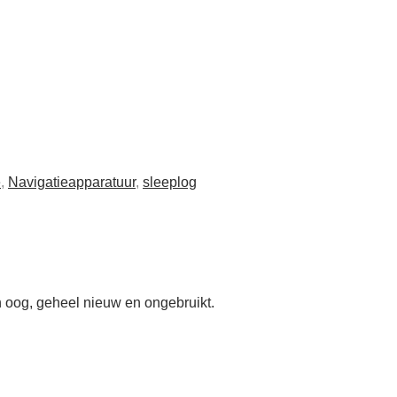
e
,
Navigatie­apparatuur
,
sleeplog
en oog, geheel nieuw en ongebruikt.