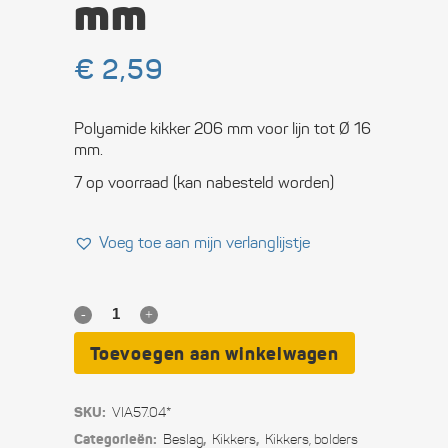
mm
€
2,59
Polyamide kikker 206 mm voor lijn tot Ø 16
mm.
7 op voorraad (kan nabesteld worden)
Voeg toe aan mijn verlanglijstje
Nylon
kikker
Toevoegen aan winkelwagen
206
SKU:
VIA57.04*
mm
Categorieën:
,
,
Beslag
Kikkers
Kikkers, bolders