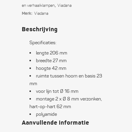
voor
,
en verhaal­klampen
Viadana
Merk:
Viadana
lijn
tot
Beschrijving
Ø
Specificaties:
16
lengte 206 mm
mm
breedte 27 mm
hoogte 42 mm
quantity
ruimte tussen hoorn en basis 23
mm
voor lijn tot Ø 16 mm
montage 2 x Ø 8 mm verzonken,
hart-op-hart 62 mm
polyamide
Aanvullende informatie