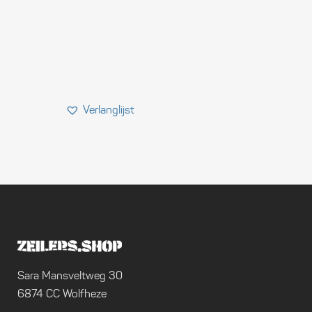
Sara Mansveltweg 30
6874 CC Wolfheze