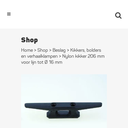
0
Shop
Home
>
Shop
>
Beslag
>
Kikkers, bolders
en verhaal­klampen
>
Nylon kikker 206 mm
voor lijn tot Ø 16 mm