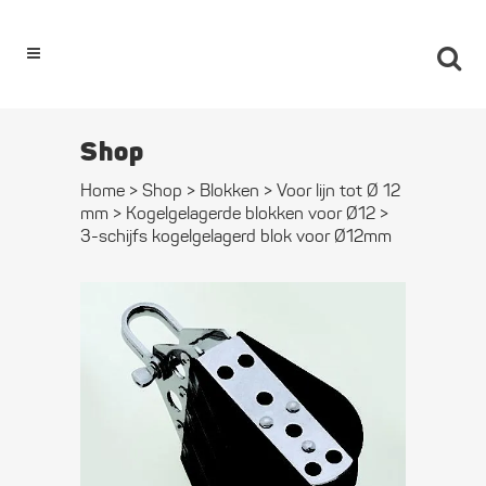
0
Shop
Home
>
Shop
>
Blokken
>
Voor lijn tot Ø 12
mm
>
Kogel­gelagerde blokken voor Ø12
>
3-schijfs kogelgelagerd blok voor Ø12mm