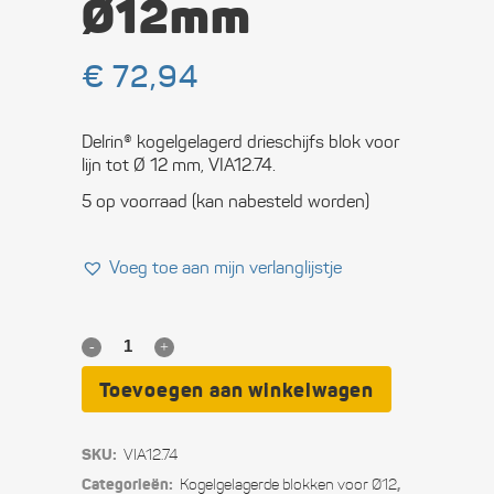
Ø12mm
€
72,94
Delrin® kogelgelagerd drieschijfs blok voor
lijn tot Ø 12 mm, VIA12.74.
5 op voorraad (kan nabesteld worden)
Voeg toe aan mijn verlanglijstje
3-
schijfs
Toevoegen aan winkelwagen
kogelgelagerd
SKU:
VIA12.74
blok
Categorieën:
,
Kogel­gelagerde blokken voor Ø12