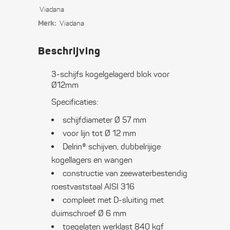
voor
Viadana
Merk:
Viadana
Ø12mm
quantity
Beschrijving
3-schijfs kogelgelagerd blok voor
Ø12mm
Specificaties:
schijfdiameter Ø 57 mm
voor lijn tot Ø 12 mm
Delrin® schijven, dubbelrijige
kogellagers en wangen
constructie van zeewaterbestendig
roestvaststaal AISI 316
compleet met D-sluiting met
duimschroef Ø 6 mm
toegelaten werklast 840 kgf