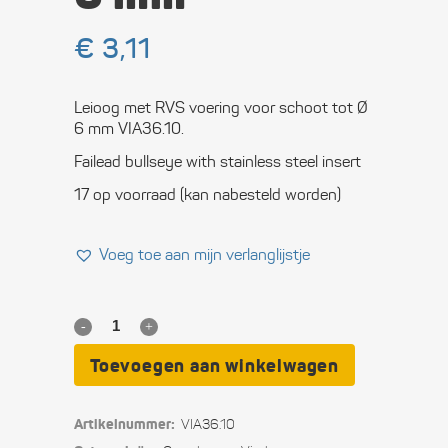
€
3,11
Leioog met RVS voering voor schoot tot Ø
6 mm VIA36.10.
Failead bullseye with stainless steel insert
17 op voorraad (kan nabesteld worden)
Voeg toe aan mijn verlanglijstje
Leioog
met
Toevoegen aan winkelwagen
RVS-
Artikelnummer:
VIA36.10
voering