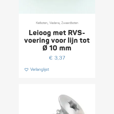
,
,
Kielboten
Viadana
Zwaard­boten
Leioog met RVS-
voering voor lijn tot
Ø 10 mm
€
3,37
Verlanglijst