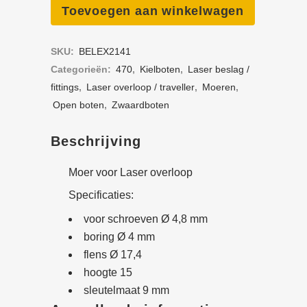
voor
Toevoegen aan winkelwagen
Laser
SKU:
BELEX2141
overloop
Categorieën:
470
,
Kielboten
,
Laser beslag /
quantity
fittings
,
Laser overloop / traveller
,
Moeren
,
Open boten
,
Zwaard­boten
Beschrijving
Moer voor Laser overloop
Specificaties:
voor schroeven Ø 4,8 mm
boring Ø 4 mm
flens Ø 17,4
hoogte 15
sleutelmaat 9 mm