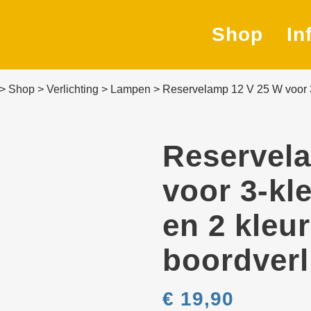
Shop
In
>
Shop
>
Verlichting
>
Lampen
>
Reservelamp 12 V 25 W voor 3-
Navig
Besl
Reservel
Verli
voor 3-kl
Afme
en 2 kleu
Zeilk
boordverl
Beves
mater
€
19,90
Elekt