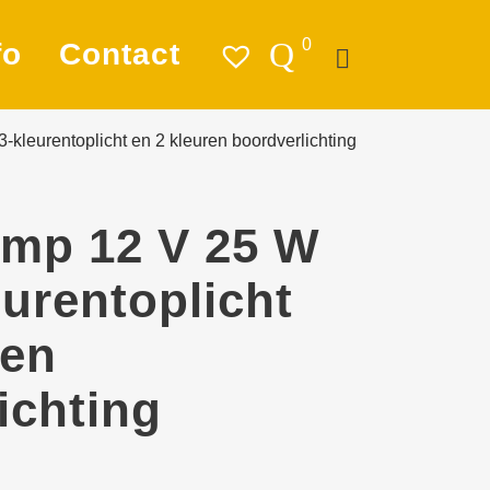
0
fo
Contact
kleurentoplicht en 2 kleuren boordverlichting
atie
ag
amp 12 V 25 W
chting
eurentoplicht
ren & Ankeren
ren
leding
ichting
tigings­­
ialen
ra en