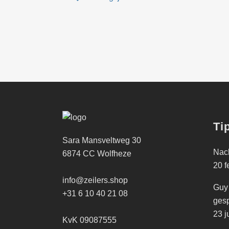
Ti
Sara Mansveltweg 30
Nach
6874 CC Wolfheze
20 f
info@zeilers.shop
Guy
+31 6 10 40 21 08
gesp
23 j
KvK 09087555