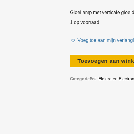
Elect
Gloeilamp met verticale gloei
Open
1 op voorraad
Veili
Voeg toe aan mijn verlangli
Sluit
Comm
Toevoegen aan win
Reservelamp
12
Perso
Categorieën:
Elektra en Electro
uitru
V
25
Blok
W
Touw
voor
Gere
3-