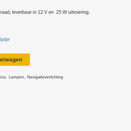
ronica
draad, leverbaar in 12 V en 25 W uitvoering.
 boten
gheid
jstje
ingen
unicatie
kelwagen
onlijke
nica
,
Lampen
,
Navigatie­verlichting
sting
ken
werk
edschap