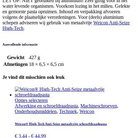
LET OP: NIET gebruiken bij aluminium! Zeer giftig voor in het
water levende organismen. Voorkom lozing in het milieu. Gelekte
en gemorste pasta opruimen. Inhoud en verpakking afvoeren
volgens de plaatselijke verordeningen. Voor (deels) aluminium
schepen adviseren wij gebruik van metaalvrije
Weicon Anti-Seize
High-Tech
.
Aanvullende informatie
Gewicht
427 g
Afmetingen
18 × 6,5 × 6,5 cm
Je vind dit misschien ook leuk
Dit
Opties selecteren
product
Afwerking en schroef­draad­pasta
,
Machine­schroeven
,
heeft
Onderhouds­middelen
,
Techniek
,
Weicon
meerdere
variaties.
Weicon® High-Tech Anti-Seize metaalvrije schroef­draad­pasta
Deze
optie
Prijsklasse:
€
3,44
-
€
44,99