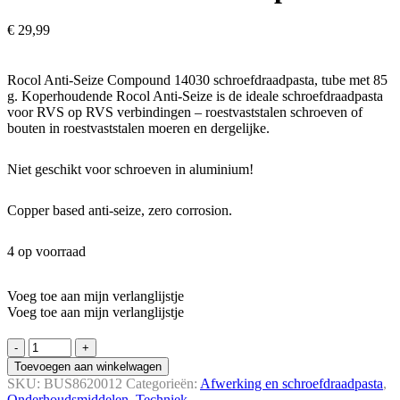
€
29,99
Rocol Anti-Seize Compound 14030 schroefdraadpasta, tube met 85
g. Koperhoudende Rocol Anti-Seize is de ideale schroefdraadpasta
voor RVS op RVS verbindingen – roestvaststalen schroeven of
bouten in roestvaststalen moeren en dergelijke.
Niet geschikt voor schroeven in aluminium!
Copper based anti-seize, zero corrosion.
4 op voorraad
Voeg toe aan mijn verlanglijstje
Voeg toe aan mijn verlanglijstje
Rocol
Anti-
Toevoegen aan winkelwagen
Seize
SKU:
BUS8620012
Categorieën:
Afwerking en schroef­draad­pasta
,
Compound
Onderhouds­middelen
,
Techniek