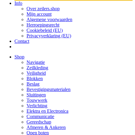
Info
Over zeilers.shop
Mijn account
Algemene voorwaarden
Herroepingsrecht
Cookiebeleid (EU)
Privacyverklaring (EU)
Contact
Shop
Navigatie
Zeilkleding
Veiligheid
Blokken
Beslag
Bevestigings­­materialen
Sluitingen
Touwwerk
Verlichting
Elektra en Electronica
Communicatie
Gereedschap
Afmeren & Ankeren
Open boten