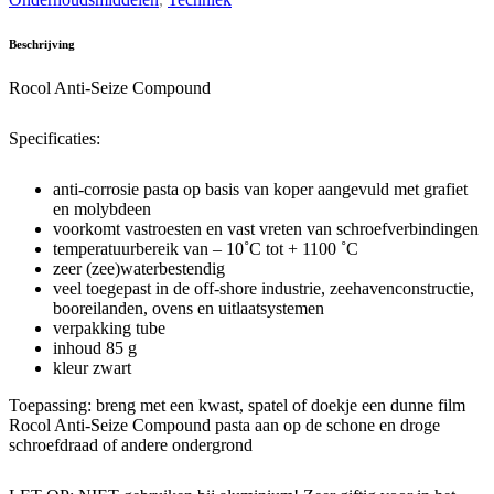
quantity
Beschrijving
Rocol Anti-Seize Compound
Specificaties:
anti-corrosie pasta op basis van koper aangevuld met grafiet
en molybdeen
voorkomt vastroesten en vast vreten van schroefverbindingen
temperatuurbereik van – 10˚C tot + 1100 ˚C
zeer (zee)waterbestendig
veel toegepast in de off-shore industrie, zeehavenconstructie,
booreilanden, ovens en uitlaatsystemen
verpakking tube
inhoud 85 g
kleur zwart
Toepassing: breng met een kwast, spatel of doekje een dunne film
Rocol Anti-Seize Compound pasta aan op de schone en droge
schroefdraad of andere ondergrond