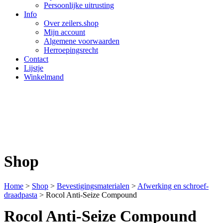
Persoonlijke uitrusting
Info
Over zeilers.shop
Mijn account
Algemene voorwaarden
Herroepingsrecht
Contact
Lijstje
Winkelmand
Shop
Home
>
Shop
>
Bevestigings­­materialen
>
Afwerking en schroef­
draad­pasta
>
Rocol Anti-Seize Compound
Rocol Anti-Seize Compound