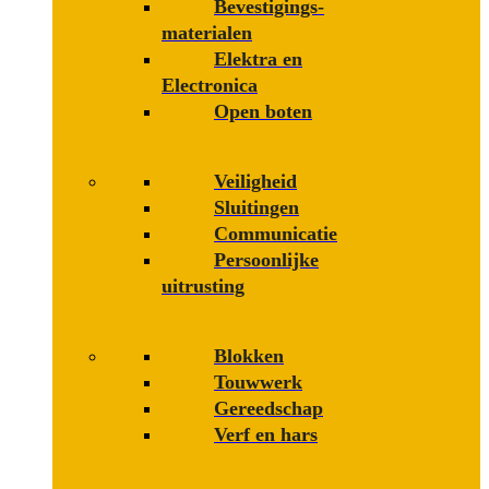
Bevestigings­­
materialen
Elektra en
Electronica
Open boten
Veiligheid
Sluitingen
Communicatie
Persoonlijke
uitrusting
Blokken
Touwwerk
Gereedschap
Verf en hars