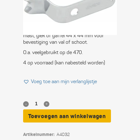
€
6,00
Roestvrijstalen beugel (i.p.v. strop) voor
mast, giek of gaffel 44 x 44 mm voor
bevestiging van val of schoot.
O.a. veelgebruikt op de 470.
4 op voorraad (kan nabesteld worden)
Voeg toe aan mijn verlanglijstje
RVS
beugel
Toevoegen aan winkelwagen
voor
Artikelnummer:
A4032
profiel