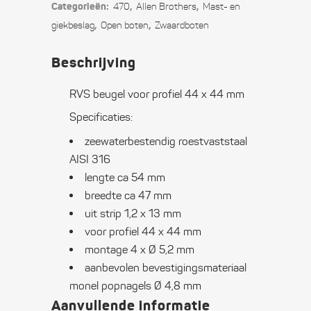
Categorieën:
,
,
470
Allen Brothers
Mast- en
44
,
,
giekbeslag
Open boten
Zwaard­boten
x
Beschrijving
44
RVS beugel voor profiel 44 x 44 mm
mm
Specificaties:
quantity
zeewaterbestendig roestvaststaal
AISI 316
lengte ca 54 mm
breedte ca 47 mm
uit strip 1,2 x 13 mm
voor profiel 44 x 44 mm
montage 4 x Ø 5,2 mm
aanbevolen bevestigingsmateriaal
monel popnagels Ø 4,8 mm
Aanvullende informatie