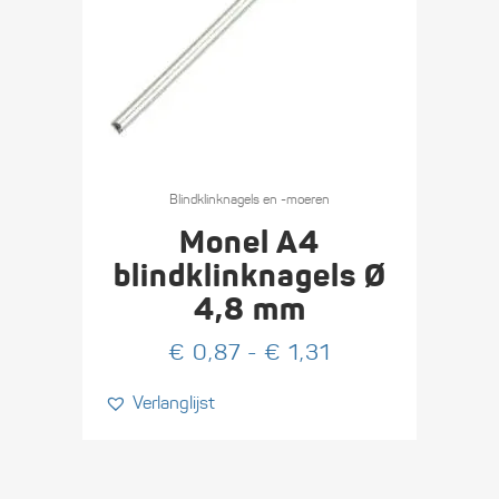
Dit
product
Blind­klink­nagels en -moeren
heeft
Monel A4
meerdere
blindklink­nagels Ø
variaties.
4,8 mm
Deze
optie
Prijsklasse:
€
0,87
-
€
1,31
kan
€ 0,87
Verlanglijst
gekozen
tot
worden
€ 1,31
op
de