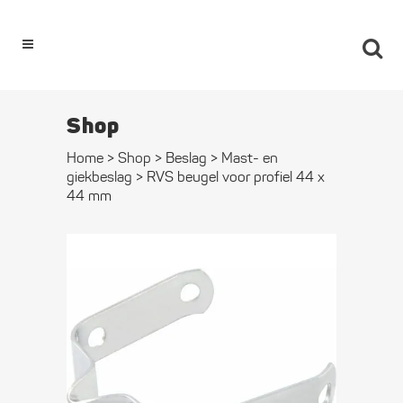
0
Shop
Home
>
Shop
>
Beslag
>
Mast- en
giekbeslag
>
RVS beugel voor profiel 44 x
44 mm
RVS beugel
voor profiel
44 x 44 mm