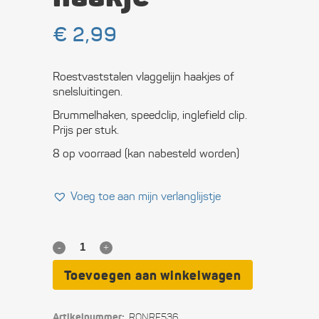
€
2,99
Roestvaststalen vlaggelijn haakjes of
snelsluitingen.
Brummelhaken, speedclip, inglefield clip.
Prijs per stuk.
8 op voorraad (kan nabesteld worden)
Voeg toe aan mijn verlanglijstje
RVS
Inglefield
Toevoegen aan winkelwagen
clips
Artikelnummer:
RONRF536