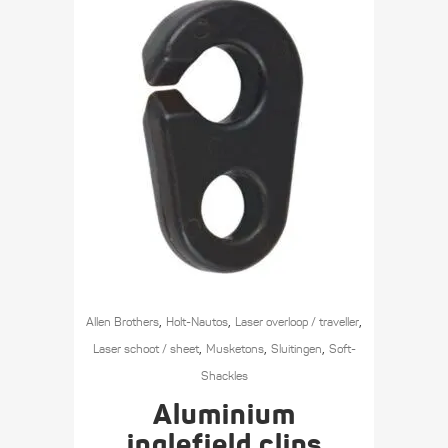
,
,
,
Allen Brothers
Holt-Nautos
Laser overloop / traveller
,
,
,
Laser schoot / sheet
Musketons
Sluitingen
Soft-
Shackles
Aluminium
inglefield clips