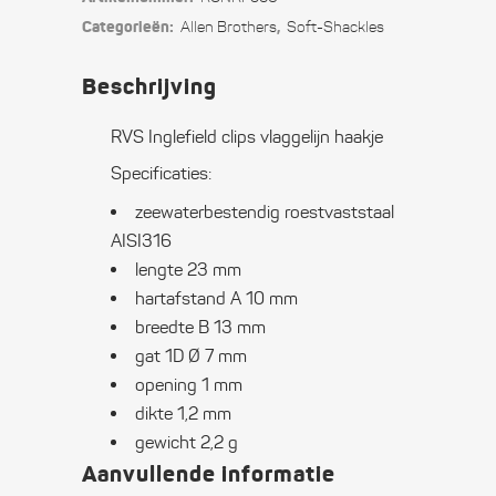
vlaggelijn
Categorieën:
,
Allen Brothers
Soft-Shackles
haakje
Beschrijving
quantity
RVS Inglefield clips vlaggelijn haakje
Specificaties:
zeewaterbestendig roestvaststaal
AISI316
lengte 23 mm
hartafstand A 10 mm
breedte B 13 mm
gat 1D Ø 7 mm
opening 1 mm
dikte 1,2 mm
gewicht 2,2 g
Aanvullende informatie