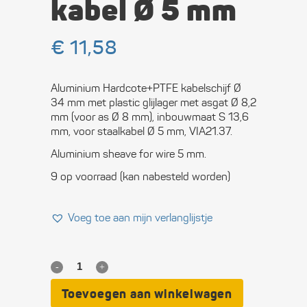
kabel Ø 5 mm
€
11,58
Aluminium Hardcote+PTFE kabelschijf Ø
34 mm met plastic glijlager met asgat Ø 8,2
mm (voor as Ø 8 mm), inbouwmaat S 13,6
mm, voor staalkabel Ø 5 mm, VIA21.37.
Aluminium sheave for wire 5 mm.
9 op voorraad (kan nabesteld worden)
Voeg toe aan mijn verlanglijstje
Aluminium
kabelschijf
Toevoegen aan winkelwagen