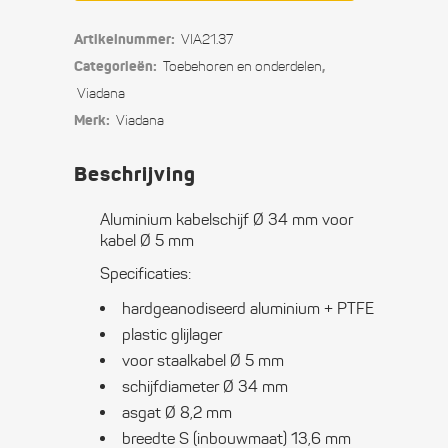
Ø
Artikelnummer:
VIA21.37
34
Categorieën:
,
Toebehoren en onderdelen
mm
Viadana
Merk:
Viadana
voor
kabel
Beschrijving
Ø
Aluminium kabelschijf Ø 34 mm voor
5
kabel Ø 5 mm
mm
Specificaties:
hardgeanodiseerd aluminium + PTFE
quantity
plastic glijlager
voor staalkabel Ø 5 mm
schijfdiameter Ø 34 mm
asgat Ø 8,2 mm
breedte S (inbouwmaat) 13,6 mm