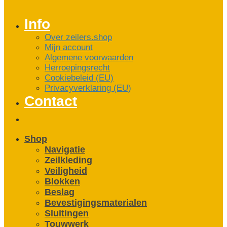
Info
Over zeilers.shop
Mijn account
Algemene voorwaarden
Herroepingsrecht
Cookiebeleid (EU)
Privacyverklaring (EU)
Contact
Shop
Navigatie
Zeilkleding
Veiligheid
Blokken
Beslag
Bevestigings­­materialen
Sluitingen
Touwwerk