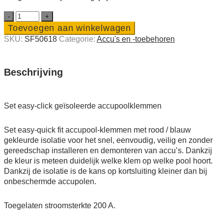
Set
easy-
Toevoegen aan winkelwagen
click
SKU:
SF50618
Categorie:
Accu's en -toebehoren
geïsoleerde
accupoolklemmen
quantity
Beschrijving
Set easy-click geïsoleerde accupoolklemmen
Set easy-quick fit accupool-klemmen met rood / blauw
gekleurde isolatie voor het snel, eenvoudig, veilig en zonder
gereedschap installeren en demonteren van accu’s. Dankzij
de kleur is meteen duidelijk welke klem op welke pool hoort.
Dankzij de isolatie is de kans op kortsluiting kleiner dan bij
onbeschermde accupolen.
Toegelaten stroomsterkte 200 A.