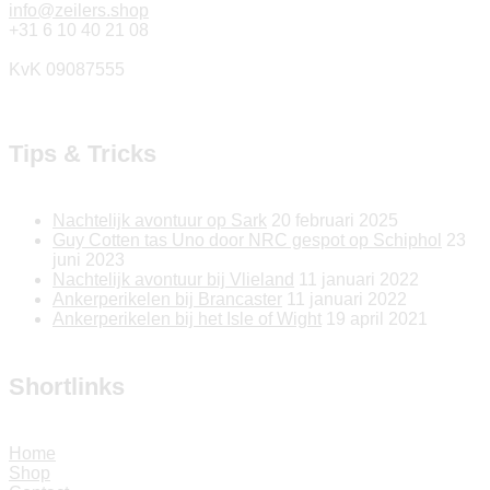
info@zeilers.shop
+31 6 10 40 21 08
KvK 09087555
Tips & Tricks
Nachtelijk avontuur op Sark
20 februari 2025
Guy Cotten tas Uno door NRC gespot op Schiphol
23
juni 2023
Nachtelijk avontuur bij Vlieland
11 januari 2022
Ankerperikelen bij Brancaster
11 januari 2022
Ankerperikelen bij het Isle of Wight
19 april 2021
Shortlinks
Home
Shop