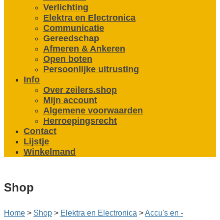
Verlichting
Elektra en Electronica
Communicatie
Gereedschap
Afmeren & Ankeren
Open boten
Persoonlijke uitrusting
Info
Over zeilers.shop
Mijn account
Algemene voorwaarden
Herroepingsrecht
Contact
Lijstje
Winkelmand
Shop
Home
>
Shop
>
Elektra en Electronica
>
Accu's en -