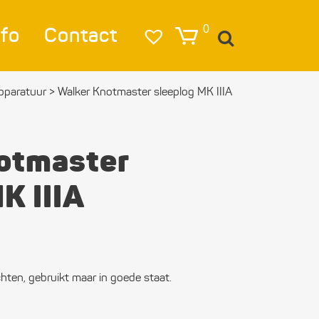
nfo
Contact
0
apparatuur
>
Walker Knotmaster sleeplog MK IIIA
igatie
lag
otmaster
lichting
K IIIA
eren & Ankeren
lkleding
estigings­­
chten, gebruikt maar in goede staat.
erialen
ktra en