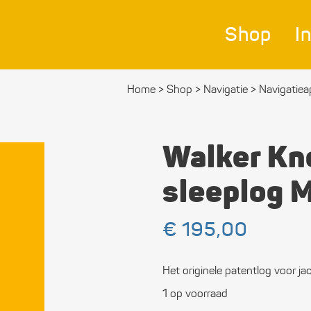
Shop
I
Home
>
Shop
>
Navigatie
>
Navigatie­
Nav
Bes
Walker Kn
Ver
sleeplog M
Afm
€
195,00
Zei
Bev
Het originele patentlog voor ja
mat
1 op voorraad
Ele