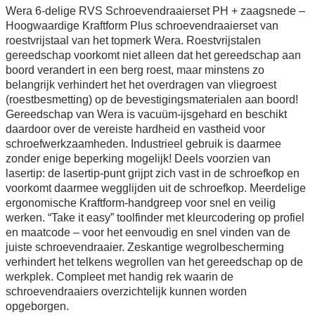
Wera 6-delige RVS Schroevendraaierset PH + zaagsnede –
Hoogwaardige Kraftform Plus schroevendraaierset van
roestvrijstaal van het topmerk Wera. Roestvrijstalen
gereedschap voorkomt niet alleen dat het gereedschap aan
boord verandert in een berg roest, maar minstens zo
belangrijk verhindert het het overdragen van vliegroest
(roestbesmetting) op de bevestigingsmaterialen aan boord!
Gereedschap van Wera is vacuüm-ijsgehard en beschikt
daardoor over de vereiste hardheid en vastheid voor
schroefwerkzaamheden. Industrieel gebruik is daarmee
zonder enige beperking mogelijk! Deels voorzien van
lasertip: de lasertip-punt grijpt zich vast in de schroefkop en
voorkomt daarmee wegglijden uit de schroefkop. Meerdelige
ergonomische Kraftform-handgreep voor snel en veilig
werken. “Take it easy” toolfinder met kleurcodering op profiel
en maatcode – voor het eenvoudig en snel vinden van de
juiste schroevendraaier. Zeskantige wegrolbescherming
verhindert het telkens wegrollen van het gereedschap op de
werkplek. Compleet met handig rek waarin de
schroevendraaiers overzichtelijk kunnen worden
opgeborgen.