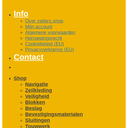
Info
Over zeilers.shop
Mijn account
Algemene voorwaarden
Herroepingsrecht
Cookiebeleid (EU)
Privacyverklaring (EU)
Contact
Shop
Navigatie
Zeilkleding
Veiligheid
Blokken
Beslag
Bevestigings­­materialen
Sluitingen
Touwwerk