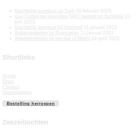
Nachtelijk avontuur op Sark
20 februari 2025
Guy Cotten tas Uno door NRC gespot op Schiphol
23
juni 2023
Nachtelijk avontuur bij Vlieland
11 januari 2022
Ankerperikelen bij Brancaster
11 januari 2022
Ankerperikelen bij het Isle of Wight
19 april 2021
Shortlinks
Home
Shop
Contact
Voorwaarden
Bestelling herroepen
Zeezeiltochten