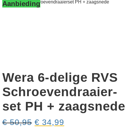
6-delige RVS Schroeven­draaier­set PH + zaagsnede
Aanbieding
Wera 6-delige RVS
Schroeven­draaier­
set PH + zaagsnede
Oorspronkelijke
Huidige
€
50,95
€
34,99
prijs
prijs