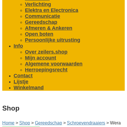
Verlichting
Elektra en Electronica
Communicatie
Gereedschap
Afmeren & Ankeren
Open boten
Persoonlijke uitrusting
Info
Over zeilers.shop
Mijn account
Algemene voorwaarden
Herroepingsrecht
Contact
Lijstje
Winkelmand
Shop
Home
>
Shop
>
Gereedschap
>
Schroeven­draaiers
>
Wera