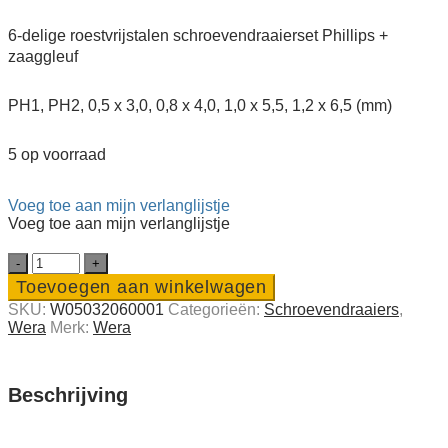
was:
is:
€ 50,95.
€ 34,99.
6-delige roestvrijstalen schroevendraaierset Phillips +
zaaggleuf
PH1, PH2, 0,5 x 3,0, 0,8 x 4,0, 1,0 x 5,5, 1,2 x 6,5 (mm)
5 op voorraad
Voeg toe aan mijn verlanglijstje
Voeg toe aan mijn verlanglijstje
Wera
6-
Toevoegen aan winkelwagen
delige
SKU:
W05032060001
Categorieën:
Schroeven­draaiers
,
RVS
Wera
Merk:
Wera
Schroeven­
draaier­
set
PH
Beschrijving
+
zaagsnede
quantity