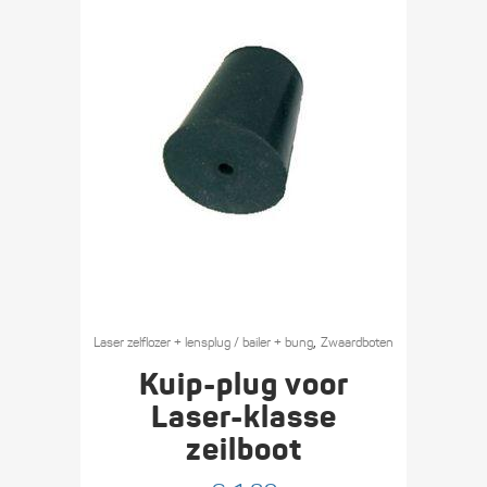
,
Laser zelflozer + lensplug / bailer + bung
Zwaard­boten
Kuip-plug voor
Laser-klasse
zeilboot