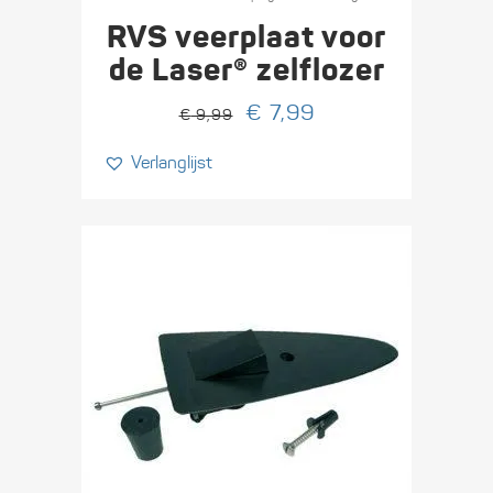
RVS veerplaat voor
de Laser® zelflozer
Oorspronkelijke
Huidige
€
7,99
€
9,99
prijs
prijs
Verlanglijst
was:
is:
€ 9,99.
€ 7,99.