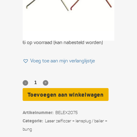
€
10,95
Set met 2 roestvrijstalen zelflozerveren of
Bailer Springs. (1 BB veer, 1 SB veer),
EX2075.
6 op voorraad (kan nabesteld worden)
Voeg toe aan mijn verlanglijstje
Zelflozer
veer
Toevoegen aan winkelwagen
Laser
Artikelnummer:
BELEX2075
quantity
Categorie:
Laser zelflozer + lensplug / bailer +
bung