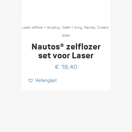
,
,
Laser zelflozer + lensplug / bailer + bung
Nautos
Zwaard­
boten
Nautos® zelflozer
set voor Laser
€
18,40
Verlanglijst