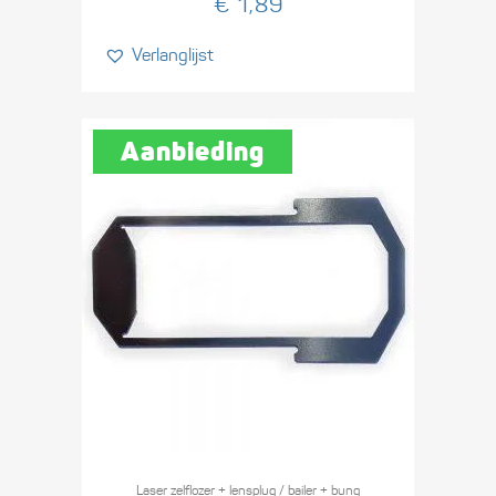
€
1,89
Verlanglijst
Aanbieding
Laser zelflozer + lensplug / bailer + bung