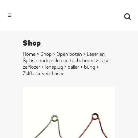
0
Shop
Home
>
Shop
>
Open boten
>
Laser en
Splash onderdelen en toebehoren
>
Laser
zelflozer + lensplug / bailer + bung
>
Zelflozer veer Laser
Zelflozer veer
Laser