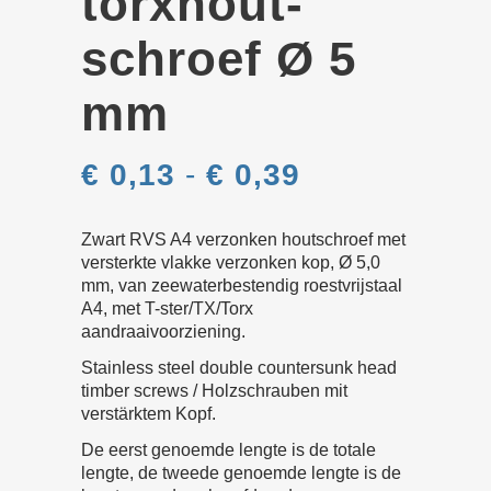
torx­hout­
schroef Ø 5
mm
Prijsklasse:
€
0,13
-
€
0,39
€ 0,13
tot
€ 0,39
Zwart RVS A4 verzonken houtschroef met
versterkte vlakke verzonken kop, Ø 5,0
mm, van zeewaterbestendig roestvrijstaal
A4, met T-ster/TX/Torx
aandraaivoorziening.
Stainless steel double countersunk head
timber screws / Holzschrauben mit
verstärktem Kopf.
De eerst genoemde lengte is de totale
lengte, de tweede genoemde lengte is de