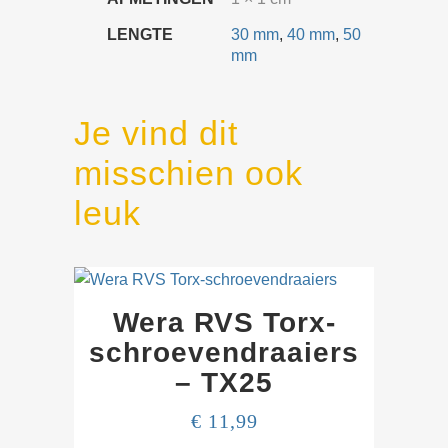
LENGTE
30 mm
,
40 mm
,
50
mm
Je vind dit
misschien ook
leuk
Wera RVS Torx-
schroeven­draaiers
– TX25
€
11,99