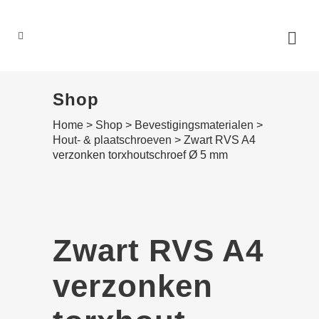
0
Shop
Home
>
Shop
>
Bevestigings­­materialen
>
Hout- & plaat­schroeven
>
Zwart RVS A4
verzonken torx­hout­schroef Ø 5 mm
Zwart RVS A4
verzonken