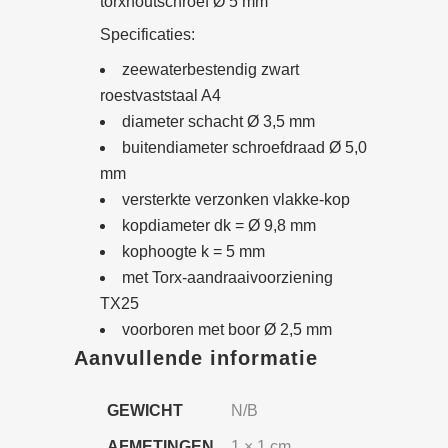
torxhoutschroef Ø 5 mm
Ø
Specificaties:
5
zeewaterbestendig zwart
mm
roestvaststaal A4
diameter schacht Ø 3,5 mm
quantity
buitendiameter schroefdraad Ø 5,0
mm
versterkte verzonken vlakke-kop
kopdiameter dk = Ø 9,8 mm
kophoogte k = 5 mm
met Torx-aandraaivoorziening
TX25
voorboren met boor Ø 2,5 mm
Aanvullende informatie
GEWICHT
N/B
AFMETINGEN
1 × 1 cm