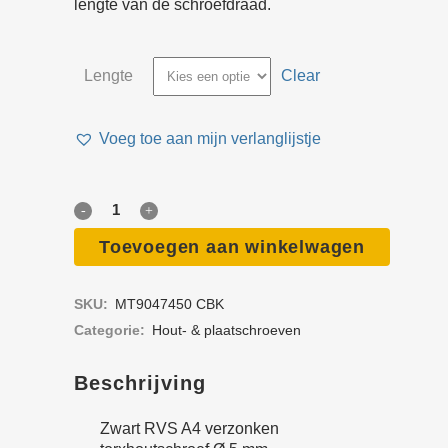
lengte van de schroefdraad.
Lengte
Clear
Voeg toe aan mijn verlanglijstje
Zwart
RVS
Toevoegen aan winkelwagen
A4
SKU:
MT9047450 CBK
verzonken
Categorie:
Hout- & plaat­schroeven
torx­
Beschrijving
hout­
Zwart RVS A4 verzonken
schroef