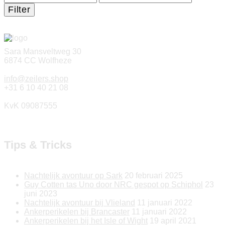
prijs
prijs
Filter
Sara Mansveltweg 30
6874 CC Wolfheze
info@zeilers.shop
+31 6 10 40 21 08
KvK 09087555
Tips & Tricks
Nachtelijk avontuur op Sark
20 februari 2025
Guy Cotten tas Uno door NRC gespot op Schiphol
23
juni 2023
Nachtelijk avontuur bij Vlieland
11 januari 2022
Ankerperikelen bij Brancaster
11 januari 2022
Ankerperikelen bij het Isle of Wight
19 april 2021