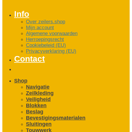
Info
Over zeilers.shop
Mijn account
Algemene voorwaarden
Herroepingsrecht
Cookiebeleid (EU)
Privacyverklaring (EU)
Contact
Shop
Navigatie
Zeilkleding
Veiligheid
Blokken
Beslag
Bevestigings­­materialen
Sluitingen
Touwwerk