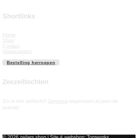
Shortlinks
Home
Shop
Contact
Voorwaarden
Bestelling herroepen
Zeezeiltochten
Zin in een zeiltocht?
Genosea
organiseert al jaren de
leukste!
© 2026 zeilers.shop | Site & webshop:
Tomworks