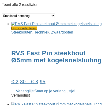
Toont alle 2 resultaten
Dit
Opties selecteren
product
Steekbouten
,
Techniek
,
Zwaard­boten
heeft
meerdere
variaties.
Deze
RVS Fast Pin steek­bout
optie
kan
Ø5mm met kogel­snelsluiting
gekozen
worden
op
de
productpagina
Prijsklasse:
€
2,80
-
€
8,95
€ 2,80
Verlanglijst
Staat op je verlanglijstje!
tot
Verlanglijst
€ 8,95