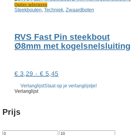
Dit
Opties selecteren
product
Steekbouten
,
Techniek
,
Zwaard­boten
heeft
meerdere
variaties.
Deze
RVS Fast Pin steek­bout
optie
kan
Ø8mm met kogel­snelsluiting
gekozen
worden
op
de
productpagina
Prijsklasse:
€
3,29
-
€
5,45
€ 3,29
Verlanglijst
Staat op je verlanglijstje!
tot
Verlanglijst
€ 5,45
Prijs
Min.
Max.