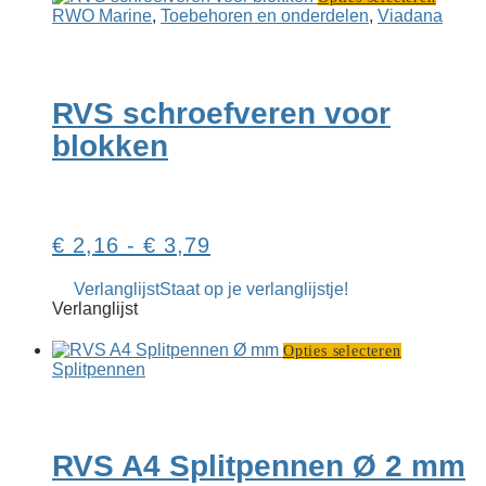
produc
RWO Marine
,
Toebehoren en onderdelen
,
Viadana
heeft
meerd
variati
Deze
RVS schroefveren voor
optie
kan
blokken
gekoz
worde
op
de
produc
Prijsklasse:
€
2,16
-
€
3,79
€ 2,16
Verlanglijst
Staat op je verlanglijstje!
tot
Verlanglijst
€ 3,79
Dit
Opties selecteren
product
Splitpennen
heeft
meerdere
variaties.
Deze
RVS A4 Splitpennen Ø 2 mm
optie
kan