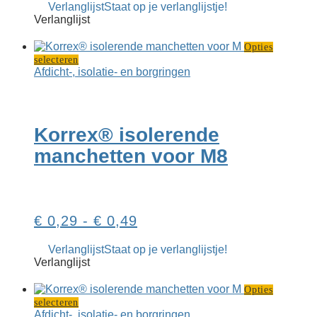
Verlanglijst
Staat op je verlanglijstje!
tot
Verlanglijst
€ 0,35
Opties
Dit
selecteren
product
Afdicht-, isolatie- en borgringen
heeft
meerdere
variaties.
Deze
Korrex® isolerende
optie
kan
manchetten voor M8
gekozen
worden
op
de
productpagina
Prijsklasse:
€
0,29
-
€
0,49
€ 0,29
Verlanglijst
Staat op je verlanglijstje!
tot
Verlanglijst
€ 0,49
Opties
Dit
selecteren
product
Afdicht-, isolatie- en borgringen