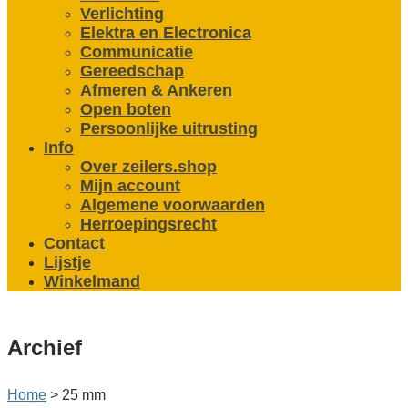
Verlichting
Elektra en Electronica
Communicatie
Gereedschap
Afmeren & Ankeren
Open boten
Persoonlijke uitrusting
Info
Over zeilers.shop
Mijn account
Algemene voorwaarden
Herroepingsrecht
Contact
Lijstje
Winkelmand
Archief
Home
>
25 mm