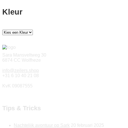
Kleur
Sara Mansveltweg 30
6874 CC Wolfheze
info@zeilers.shop
+31 6 10 40 21 08
KvK 09087555
Tips & Tricks
Nachtelijk avontuur op Sark
20 februari 2025