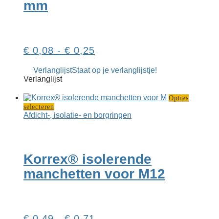
mm
worden
op
de
productpag
Prijsklasse:
€
0,08
-
€
0,25
€ 0,08
Verlanglijst
Staat op je verlanglijstje!
tot
Verlanglijst
€ 0,25
Opties
Dit
selecteren
product
Afdicht-, isolatie- en borgringen
heeft
meerdere
variaties.
Deze
Korrex® isolerende
optie
kan
manchetten voor M12
gekozen
worden
op
de
productpagina
Prijsklasse:
€
0,49
-
€
0,71