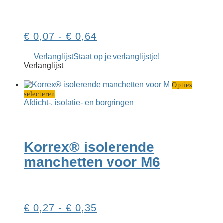
gekozen
worden
op
Prijsklasse:
€
0,07
-
€
0,64
de
productpag
€ 0,07
Verlanglijst
Staat op je verlanglijstje!
tot
Verlanglijst
€ 0,64
Opties
Dit
selecteren
product
Afdicht-, isolatie- en borgringen
heeft
meerdere
variaties.
Deze
Korrex® isolerende
optie
kan
manchetten voor M6
gekozen
worden
op
de
productpagina
Prijsklasse:
€
0,27
-
€
0,35
€ 0,27