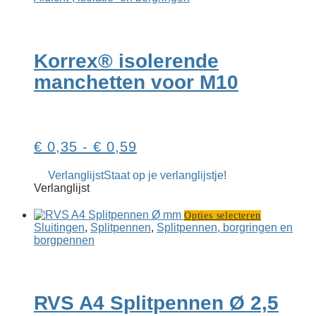
heeft
meerdere
variaties.
Deze
Korrex® isolerende
optie
kan
manchetten voor M10
gekozen
worden
op
de
productpagina
Prijsklasse:
€
0,35
-
€
0,59
€ 0,35
Verlanglijst
Staat op je verlanglijstje!
tot
Verlanglijst
€ 0,59
Dit
Opties selecteren
product
Sluitingen
,
Splitpennen
,
Splitpennen, borgringen en
heeft
borgpennen
meerdere
variaties.
Deze
optie
RVS A4 Splitpennen Ø 2,5
kan
gekozen