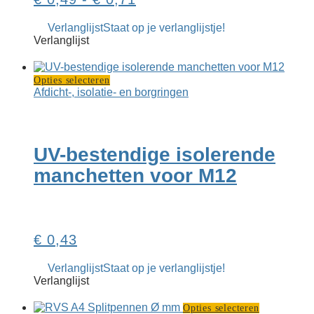
€ 0,49
Verlanglijst
Staat op je verlanglijstje!
tot
Verlanglijst
€ 0,71
Dit
Opties selecteren
product
Afdicht-, isolatie- en borgringen
heeft
meerdere
variaties.
Deze
UV-bestendige isolerende
optie
kan
manchetten voor M12
gekozen
worden
op
de
productpagina
€
0,43
Verlanglijst
Staat op je verlanglijstje!
Verlanglijst
Dit
Opties selecteren