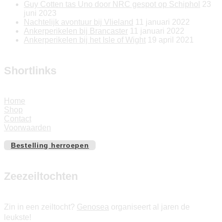
Guy Cotten tas Uno door NRC gespot op Schiphol
23
juni 2023
Nachtelijk avontuur bij Vlieland
11 januari 2022
Ankerperikelen bij Brancaster
11 januari 2022
Ankerperikelen bij het Isle of Wight
19 april 2021
Shortlinks
Home
Shop
Contact
Voorwaarden
Bestelling herroepen
Zeezeiltochten
Zin in een zeiltocht?
Genosea
organiseert al jaren de
leukste!