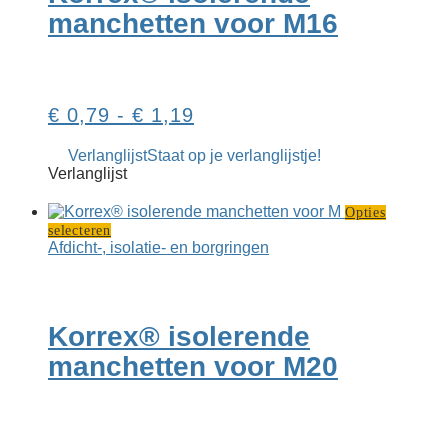
kan
manchetten voor M16
gekozen
worden
op
de
productpagina
Prijsklasse:
€
0,79
-
€
1,19
€ 0,79
Verlanglijst
Staat op je verlanglijstje!
tot
Verlanglijst
€ 1,19
Opties
Dit
selecteren
product
Afdicht-, isolatie- en borgringen
heeft
meerdere
variaties.
Deze
Korrex® isolerende
optie
kan
manchetten voor M20
gekozen
worden
op
de
productpagina