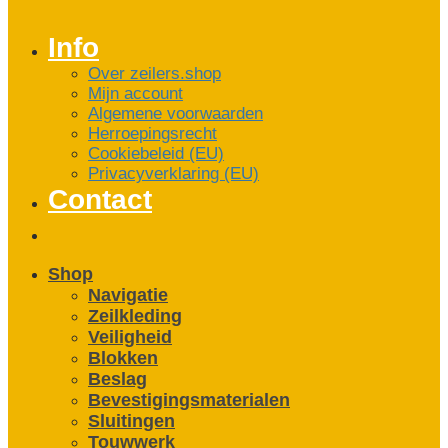
Info
Over zeilers.shop
Mijn account
Algemene voorwaarden
Herroepingsrecht
Cookiebeleid (EU)
Privacyverklaring (EU)
Contact
Shop
Navigatie
Zeilkleding
Veiligheid
Blokken
Beslag
Bevestigings­­materialen
Sluitingen
Touwwerk