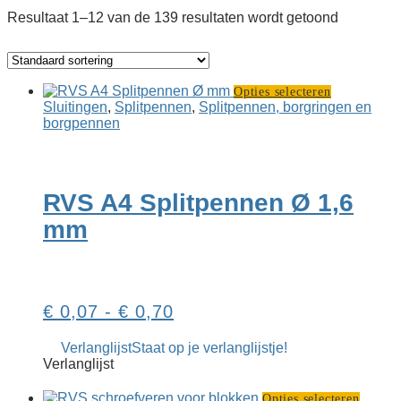
Resultaat 1–12 van de 139 resultaten wordt getoond
Dit
Opties selecteren
product
Sluitingen
,
Splitpennen
,
Splitpennen, borgringen en
heeft
borgpennen
meerdere
variaties.
Deze
optie
RVS A4 Splitpennen Ø 1,6
kan
gekozen
mm
worden
op
de
productpag
Prijsklasse:
€
0,07
-
€
0,70
€ 0,07
Verlanglijst
Staat op je verlanglijstje!
tot
Verlanglijst
€ 0,70
Dit
Opties selecteren