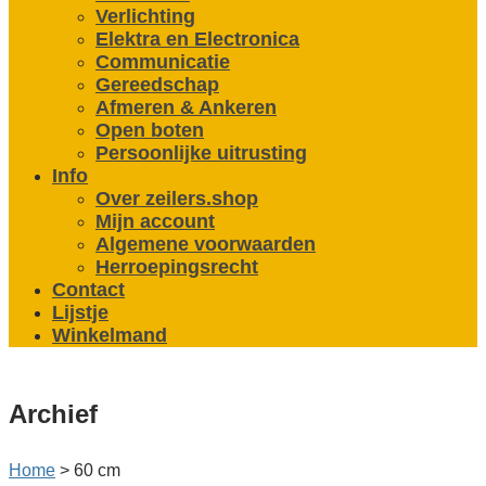
Verlichting
Elektra en Electronica
Communicatie
Gereedschap
Afmeren & Ankeren
Open boten
Persoonlijke uitrusting
Info
Over zeilers.shop
Mijn account
Algemene voorwaarden
Herroepingsrecht
Contact
Lijstje
Winkelmand
Archief
Home
>
60 cm