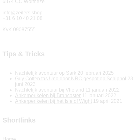
6874 CC Wolfheze
info@zeilers.shop
+31 6 10 40 21 08
KvK 09087555
Tips & Tricks
Nachtelijk avontuur op Sark
20 februari 2025
Guy Cotten tas Uno door NRC gespot op Schiphol
23
juni 2023
Nachtelijk avontuur bij Vlieland
11 januari 2022
Ankerperikelen bij Brancaster
11 januari 2022
Ankerperikelen bij het Isle of Wight
19 april 2021
Shortlinks
Home