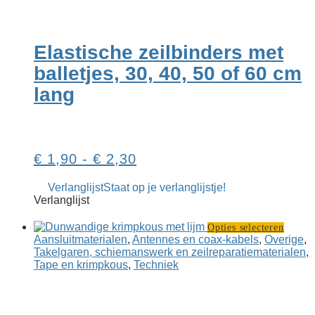
hee
me
var
De
Elastische zeilbinders met
opt
ka
balletjes, 30, 40, 50 of 60 cm
ge
lang
wo
op
de
pr
Prijsklasse:
€
1,90
-
€
2,30
€ 1,90
Verlanglijst
Staat op je verlanglijstje!
tot
Verlanglijst
€ 2,30
Dit
Opties selecteren
produ
Aansluit­materialen
,
Antennes en coax-kabels
,
Overige
,
heeft
Takel­garen, schiemans­werk en zeil­reparatie­materialen
,
meerd
Tape en krimpkous
,
Techniek
variati
Deze
optie
kan