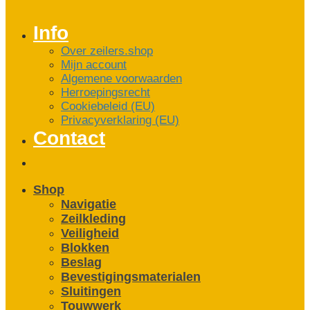
Info
Over zeilers.shop
Mijn account
Algemene voorwaarden
Herroepingsrecht
Cookiebeleid (EU)
Privacyverklaring (EU)
Contact
Shop
Navigatie
Zeilkleding
Veiligheid
Blokken
Beslag
Bevestigings­­materialen
Sluitingen
Touwwerk