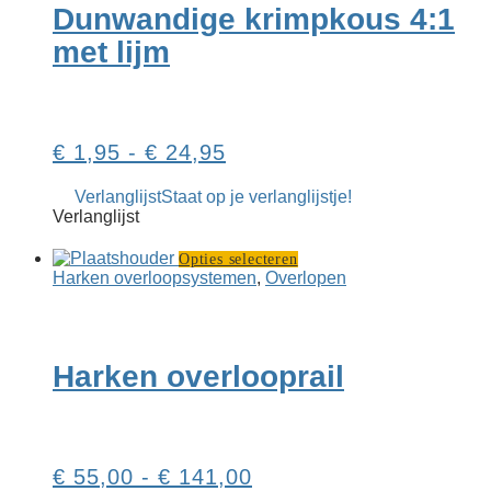
Dunwandige krimpkous 4:1
gekoz
worde
met lijm
op
de
produ
Prijsklasse:
€
1,95
-
€
24,95
€ 1,95
Verlanglijst
Staat op je verlanglijstje!
tot
Verlanglijst
€ 24,95
Dit
Opties selecteren
product
Harken overloop­systemen
,
Overlopen
heeft
meerdere
variaties.
Deze
Harken overlooprail
optie
kan
gekozen
worden
op
Prijsklasse:
€
55,00
-
€
141,00
de