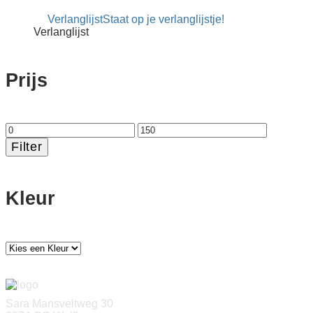
productpagina
€ 55,00
Verlanglijst
Staat op je verlanglijstje!
tot
Verlanglijst
€ 141,00
Prijs
Min.
Max.
prijs
prijs
Filter
Kleur
Sara Mansveltweg 30