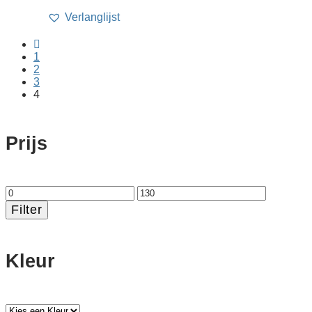
Verlanglijst
1
2
3
4
Prijs
Min.
Max.
prijs
prijs
Filter
Kleur