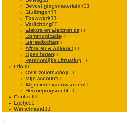
Beslag
Bevestigings­­materialen
Sluitingen
Touwwerk
Verlichting
Elektra en Electronica
Communicatie
Gereedschap
Afmeren & Ankeren
Open boten
Persoonlijke uitrusting
Info
Over zeilers.shop
Mijn account
Algemene voorwaarden
Herroepingsrecht
Contact
Lijstje
Winkelmand