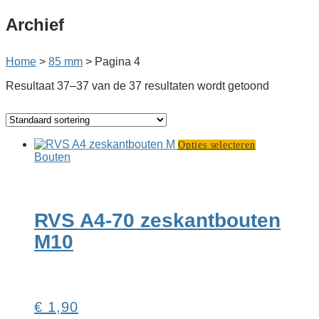
Archief
Home
>
85 mm
>
Pagina 4
Resultaat 37–37 van de 37 resultaten wordt getoond
Dit
Opties selecteren
product
Bouten
heeft
meerdere
variaties.
Deze
RVS A4-70 zeskant­bouten
optie
kan
M10
gekozen
worden
op
de
productpagi
€
1,90