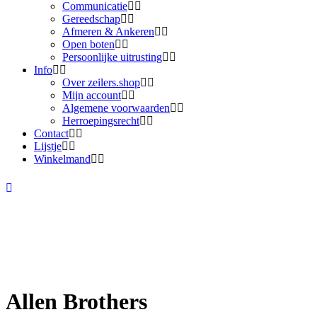
Communicatie
Gereedschap
Afmeren & Ankeren
Open boten
Persoonlijke uitrusting
Info
Over zeilers.shop
Mijn account
Algemene voorwaarden
Herroepingsrecht
Contact
Lijstje
Winkelmand
Allen Brothers