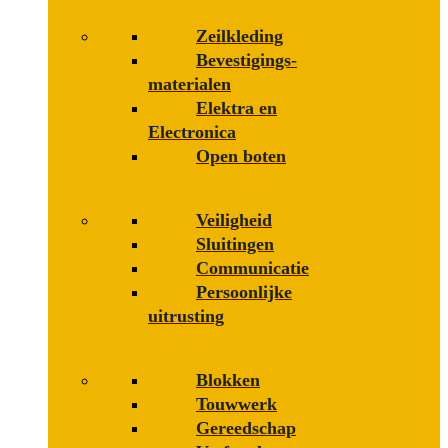
Zeilkleding
Bevestigings­­
materialen
Elektra en
Electronica
Open boten
Veiligheid
Sluitingen
Communicatie
Persoonlijke
uitrusting
Blokken
Touwwerk
Gereedschap