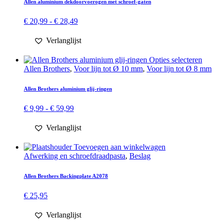
Allen aluminium dek­doorvoer­ogen met schroef-gaten
Deze
optie
Prijsklasse:
€
20,99
-
€
28,49
kan
€ 20,99
gekozen
tot
Verlanglijst
worden
€ 28,49
op
Dit
Opties selecteren
de
produ
Allen Brothers
,
Voor lijn tot Ø 10 mm
,
Voor lijn tot Ø 8 mm
productpagina
heeft
meerd
Allen Brothers aluminium glij-ringen
variati
Deze
Prijsklasse:
€
9,99
-
€
59,99
optie
€ 9,99
kan
tot
Verlanglijst
gekoz
€ 59,99
worde
Toevoegen aan winkelwagen
op
Afwerking en schroef­draad­pasta
,
Beslag
de
produ
Allen Brothers Backingplate A2078
€
25,95
Verlanglijst