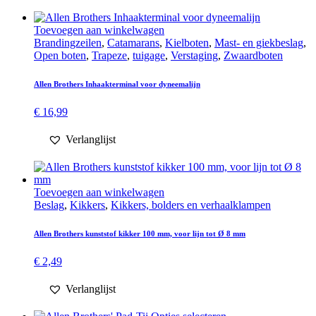
Toevoegen aan winkelwagen
Branding­­­zeilen
,
Catamarans
,
Kielboten
,
Mast- en giekbeslag
,
Open boten
,
Trapeze
,
tuigage
,
Verstaging
,
Zwaard­boten
Allen Brothers Inhaakterminal voor dyneemalijn
€
16,99
Verlanglijst
Toevoegen aan winkelwagen
Beslag
,
Kikkers
,
Kikkers, bolders en verhaal­klampen
Allen Brothers kunststof kikker 100 mm, voor lijn tot Ø 8 mm
€
2,49
Verlanglijst
Dit