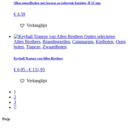
Allen spiegelbeslag met loosgat en geborgde lensplug, Ø 22 mm
€
4,59
Verlanglijst
Dit
Opties selecteren
produc
Allen Brothers
,
Branding­­­zeilen
,
Catamarans
,
Kielboten
,
Open
heeft
boten
,
Trapeze
,
Zwaard­boten
meerde
variatie
Keyball Trapeze van Allen Brothers
Deze
optie
Prijsklasse:
€
6,95
-
€
131,95
kan
€ 6,95
gekoze
tot
Verlanglijst
worde
€ 131,95
op
1
de
2
produc
3
Prijs