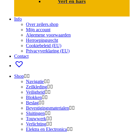
Verf en hars
Info
Over zeilers.shop
Mijn account
Algemene voorwaarden
Herroepingsrecht
Cookiebeleid (EU)
Privacyverklaring (EU)
Contact
Shop
Navigatie
Zeilkleding
Veiligheid
Blokken
Beslag
Bevestigings­­materialen
Sluitingen
Touwwerk
Verlichting
Elektra en Electronica