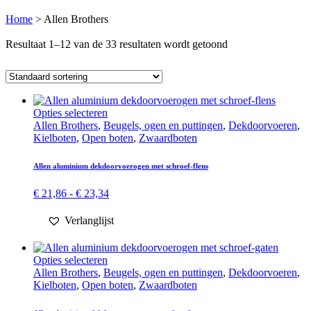
Home
>
Allen Brothers
Resultaat 1–12 van de 33 resultaten wordt getoond
Dit
Opties selecteren
product
Allen Brothers
,
Beugels, ogen en puttingen
,
Dekdoorvoeren
,
heeft
Kielboten
,
Open boten
,
Zwaard­boten
meerdere
variaties.
Allen aluminium dek­doorvoer­ogen met schroef-flens
Deze
optie
Prijsklasse:
€
21,86
-
€
23,34
kan
€ 21,86
gekozen
tot
Verlanglijst
worden
€ 23,34
op
de
Dit
Opties selecteren
productpagina
product
Allen Brothers
,
Beugels, ogen en puttingen
,
Dekdoorvoeren
,
heeft
Kielboten
,
Open boten
,
Zwaard­boten
meerdere
variaties.