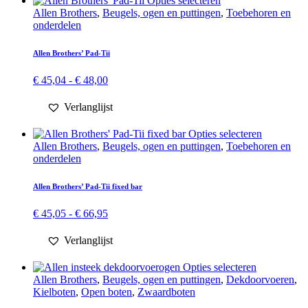
Opties selecteren
product
Allen Brothers
,
Beugels, ogen en puttingen
,
Toebehoren en
heeft
onderdelen
meerdere
variaties.
Allen Brothers’ Pad-Tii
Deze
optie
Prijsklasse:
€
45,04
-
€
48,00
kan
€ 45,04
gekozen
tot
Verlanglijst
worden
€ 48,00
op
Dit
Opties selecteren
de
product
Allen Brothers
,
Beugels, ogen en puttingen
,
Toebehoren en
productpagina
heeft
onderdelen
meerdere
variaties.
Allen Brothers’ Pad-Tii fixed bar
Deze
optie
Prijsklasse:
€
45,05
-
€
66,95
kan
€ 45,05
gekozen
tot
Verlanglijst
worden
€ 66,95
op
Dit
Opties selecteren
de
product
Allen Brothers
,
Beugels, ogen en puttingen
,
Dekdoorvoeren
,
productpa
heeft
Kielboten
,
Open boten
,
Zwaard­boten
meerdere