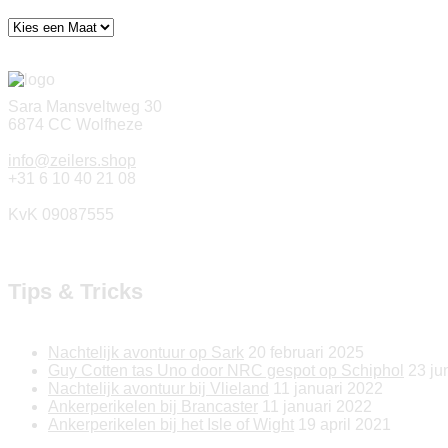
Sara Mansveltweg 30
6874 CC Wolfheze
info@zeilers.shop
+31 6 10 40 21 08
KvK 09087555
Tips & Tricks
Nachtelijk avontuur op Sark
20 februari 2025
Guy Cotten tas Uno door NRC gespot op Schiphol
23 ju
Nachtelijk avontuur bij Vlieland
11 januari 2022
Ankerperikelen bij Brancaster
11 januari 2022
Ankerperikelen bij het Isle of Wight
19 april 2021