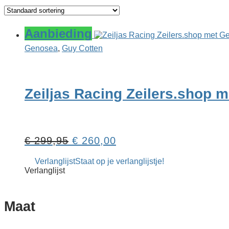
Aanbieding
Genosea
,
Guy Cotten
Zeiljas Racing Zeilers.shop
Oorspronkelijke
Huidige
€
299,95
€
260,00
prijs
prijs
Verlanglijst
Staat op je verlanglijstje!
was:
is:
Verlanglijst
€ 299,95.
€ 260,00.
Maat