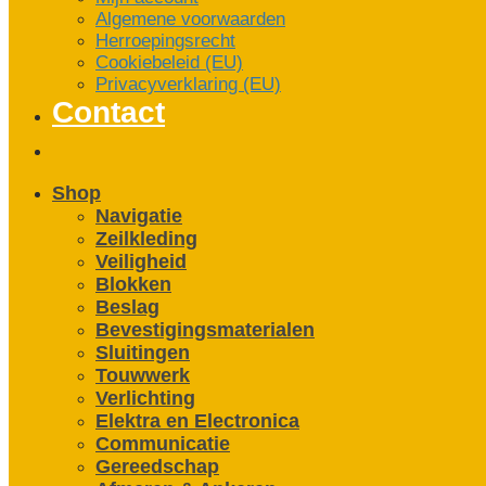
Algemene voorwaarden
Herroepingsrecht
Cookiebeleid (EU)
Privacyverklaring (EU)
Contact
Shop
Navigatie
Zeilkleding
Veiligheid
Blokken
Beslag
Bevestigings­­materialen
Sluitingen
Touwwerk
Verlichting
Elektra en Electronica
Communicatie
Gereedschap