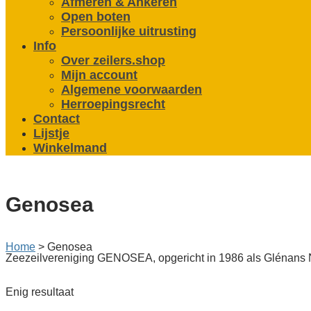
Afmeren & Ankeren
Open boten
Persoonlijke uitrusting
Info
Over zeilers.shop
Mijn account
Algemene voorwaarden
Herroepingsrecht
Contact
Lijstje
Winkelmand
Genosea
Home
>
Genosea
Zeezeilvereniging GENOSEA, opgericht in 1986 als Glénans Ne
Enig resultaat