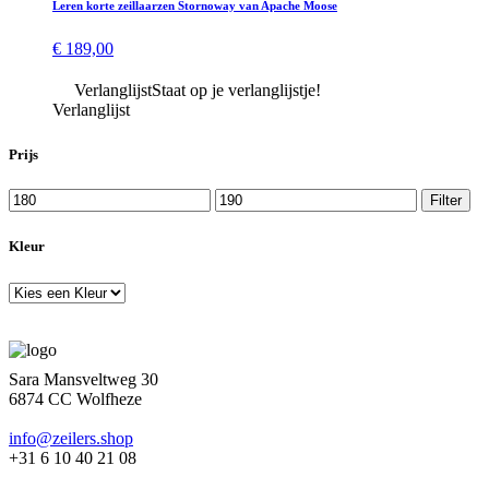
Leren korte zeillaarzen Stornoway van Apache Moose
€
189,00
Verlanglijst
Staat op je verlanglijstje!
Verlanglijst
Prijs
Min.
Max.
Filter
prijs
prijs
Kleur
Sara Mansveltweg 30
6874 CC Wolfheze
info@zeilers.shop
+31 6 10 40 21 08