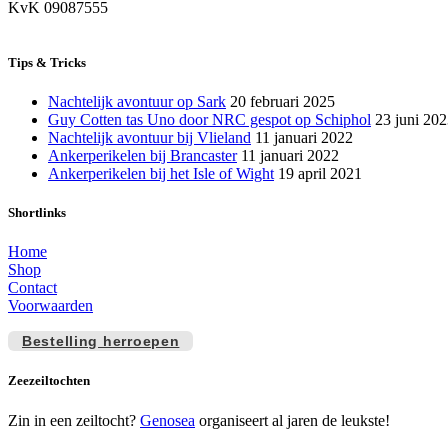
KvK 09087555
Tips & Tricks
Nachtelijk avontuur op Sark
20 februari 2025
Guy Cotten tas Uno door NRC gespot op Schiphol
23 juni 20
Nachtelijk avontuur bij Vlieland
11 januari 2022
Ankerperikelen bij Brancaster
11 januari 2022
Ankerperikelen bij het Isle of Wight
19 april 2021
Shortlinks
Home
Shop
Contact
Voorwaarden
Bestelling herroepen
Zeezeiltochten
Zin in een zeiltocht?
Genosea
organiseert al jaren de leukste!