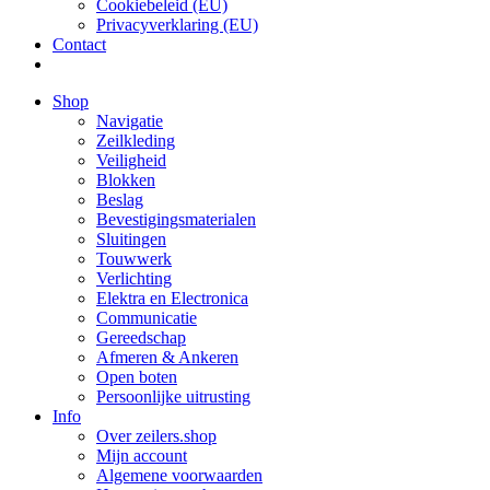
Cookiebeleid (EU)
Privacyverklaring (EU)
Contact
Shop
Navigatie
Zeilkleding
Veiligheid
Blokken
Beslag
Bevestigings­­materialen
Sluitingen
Touwwerk
Verlichting
Elektra en Electronica
Communicatie
Gereedschap
Afmeren & Ankeren
Open boten
Persoonlijke uitrusting
Info
Over zeilers.shop
Mijn account
Algemene voorwaarden