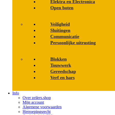
Elektra en Electronica
Open boten
Veiligheid
Sluitingen
Communicatie
Persoonlijke uitrusting
Blokken
Touwwerk
Gereedschap
Verf en hars
Info
Over zeilers.shop
Mijn account
Algemene voorwaarden
Herroepingsrecht