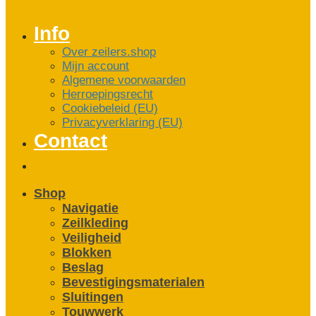
Info
Over zeilers.shop
Mijn account
Algemene voorwaarden
Herroepingsrecht
Cookiebeleid (EU)
Privacyverklaring (EU)
Contact
Shop
Navigatie
Zeilkleding
Veiligheid
Blokken
Beslag
Bevestigings­­materialen
Sluitingen
Touwwerk