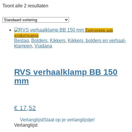
Toont alle 2 resultaten
Toevoegen aan
winkelwagen
Beslag
,
Bolders
,
Kikkers
,
Kikkers, bolders en verhaal­
klampen
,
Viadana
RVS verhaalklamp BB 150
mm
€
17,52
Verlanglijst
Staat op je verlanglijstje!
Verlanglijst