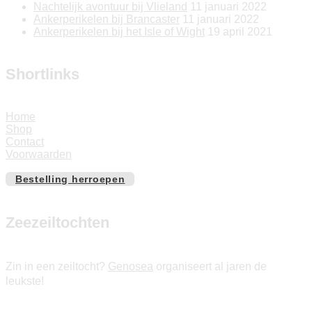
Nachtelijk avontuur bij Vlieland
11 januari 2022
Ankerperikelen bij Brancaster
11 januari 2022
Ankerperikelen bij het Isle of Wight
19 april 2021
Shortlinks
Home
Shop
Contact
Voorwaarden
Bestelling herroepen
Zeezeiltochten
Zin in een zeiltocht?
Genosea
organiseert al jaren de
leukste!