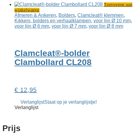
Toevoegen aan
winkelwagen
Afmeren & Ankeren
,
Bolders
,
Clamcleat® klemmen
,
Kikkers, bolders en verhaal­klampen
,
voor lijn Ø 10 mm
,
voor lijn Ø 6 mm
,
voor lijn Ø 7 mm
,
voor lijn Ø 8 mm
Clamcleat®-bolder
Clambollard CL208
€
12,95
Verlanglijst
Staat op je verlanglijstje!
Verlanglijst
Prijs