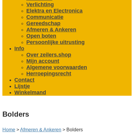
Verlichting
Elektra en Electronica
Communicatie
Gereedschap
Afmeren & Ankeren
Open boten
Persoonlijke uitrusting
Info
Over zeilers.shop
Mijn account
Algemene voorwaarden
Herroepingsrecht
Contact
Lijstje
Winkelmand
Bolders
Home
>
Afmeren & Ankeren
>
Bolders