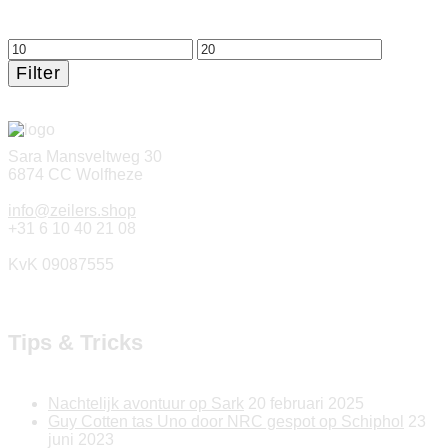
Min.
Max.
prijs
prijs
Filter
Sara Mansveltweg 30
6874 CC Wolfheze
info@zeilers.shop
+31 6 10 40 21 08
KvK 09087555
Tips & Tricks
Nachtelijk avontuur op Sark
20 februari 2025
Guy Cotten tas Uno door NRC gespot op Schiphol
23
juni 2023