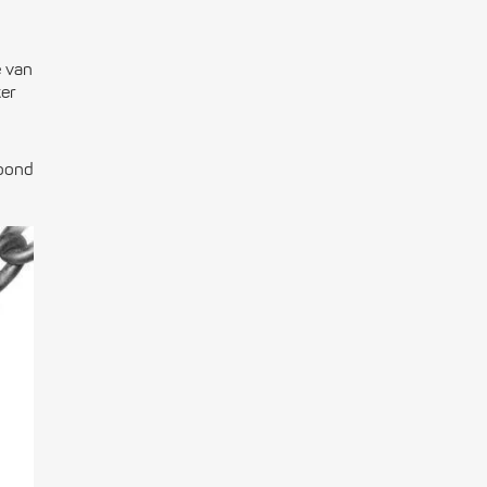
f en hars
e van
ker
toond