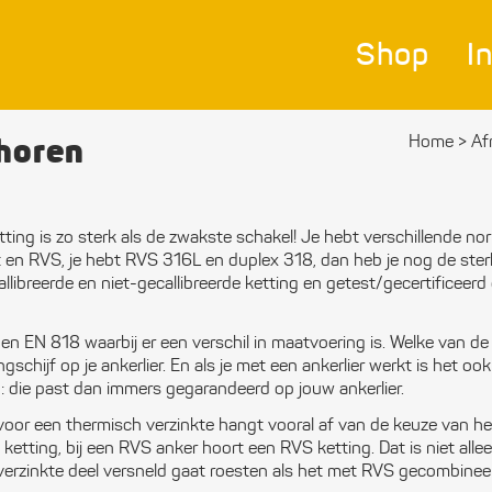
Shop
I
horen
Home
>
Af
Nav
Bes
tting is zo sterk als de zwakste schakel! Je hebt verschillende n
Ver
t en RVS, je hebt RVS 316L en duplex 318, dan heb je nog de ster
llibreerde en niet-gecallibreerde ketting en getest/gecertificeerd
Afm
n EN 818 waarbij er een verschil in maatvoering is. Welke van de
Zei
schijf op je ankerlier. En als je met een ankerlier werkt is het ook
: die past dan immers gegarandeerd op jouw ankerlier.
Bev
voor een thermisch verzinkte hangt vooral af van de keuze van he
mat
 ketting, bij een RVS anker hoort een RVS ketting. Dat is niet alle
t verzinkte deel versneld gaat roesten als het met RVS gecombinee
Ele