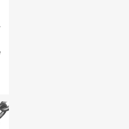
­
e
rijsklasse:
 13,14
ot
 74,49