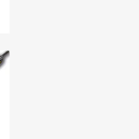
rijsklasse:
€ 29,95
ot
€ 79,95