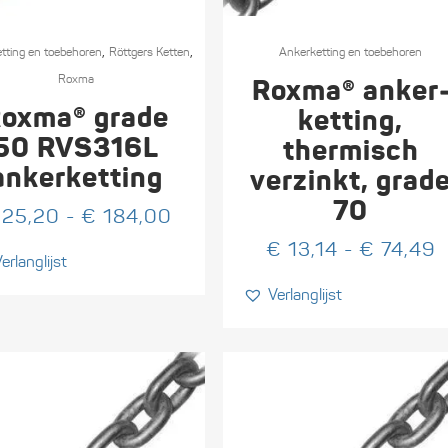
Dit
,
,
t
tting en toebehoren
Röttgers Ketten
product
Ankerketting en toebehoren
heeft
Roxma
Roxma® anker
re
meerdere
oxma® grade
ketting,
s.
variaties.
50 RVS316L
thermisch
Deze
ankerketting
verzinkt, grad
optie
70
kan
:
Prijsklasse:
25,20
-
€
184,00
n
gekozen
€ 25,20
P
€
13,14
-
€
74,49
erlanglijst
worden
tot
€
op
€ 184,00
Verlanglijst
t
de
€
tpagina
productpagina