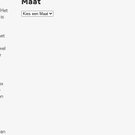
Maat
ctronica
 Het
is
n boten
ligheid
het
itingen
wel
e
municatie
soonlijke
rusting
ex
e
kken
en
wwerk
eedschap
van