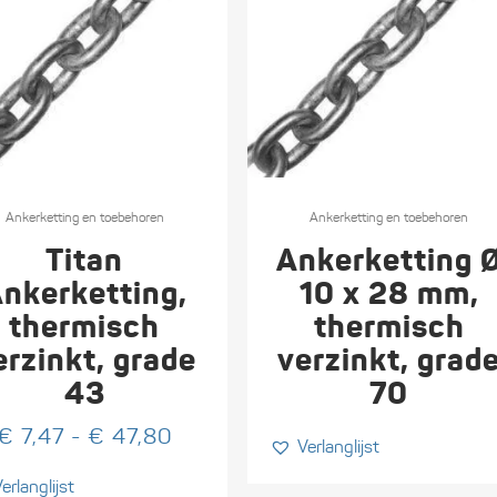
t
Ankerketting en toebehoren
Ankerketting en toebehoren
Titan
Ankerketting 
re
nkerketting,
10 x 28 mm,
s.
thermisch
thermisch
erzinkt, grade
verzinkt, grad
43
70
n
Prijsklasse:
€
7,47
-
€
47,80
Verlanglijst
€ 7,47
erlanglijst
tot