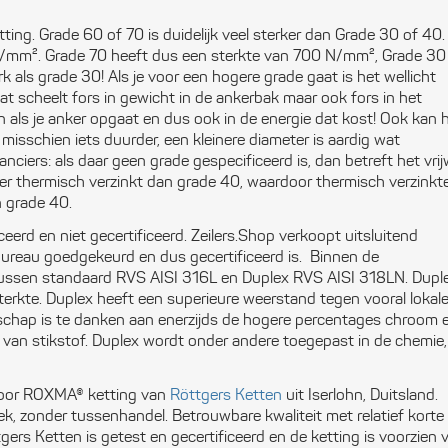
Ele
etting. Grade 60 of 70 is duidelijk veel sterker dan Grade 30 of 40.
 dN/mm². Grade 70 heeft dus een sterkte van 700 N/mm², Grade 30 
Ope
 als grade 30! Als je voor een hogere grade gaat is het wellicht
t scheelt fors in gewicht in de ankerbak maar ook fors in het
Vei
als je anker opgaat en dus ook in de energie dat kost! Ook kan 
s misschien iets duurder, een kleinere diameter is aardig wat
Slu
anciers: als daar geen grade gespecificeerd is, dan betreft het vrij
tiger thermisch verzinkt dan grade 40, waardoor thermisch verzinkt
Com
n grade 40.
iceerd en niet gecertificeerd. Zeilers.Shop verkoopt uitsluitend
Per
-bureau goedgekeurd en dus gecertificeerd is. Binnen de
uit
 tussen standaard RVS AISI 316L en Duplex RVS AISI 318LN. Dupl
kte. Duplex heeft een superieure weerstand tegen vooral lokal
Blo
schap is te danken aan enerzijds de hogere percentages chroom 
van stikstof. Duplex wordt onder andere toegepast in de chemie,
Tou
voor ROXMA® ketting van
Röttgers Ketten
uit Iserlohn, Duitsland.
Ger
ek, zonder tussenhandel. Betrouwbare kwaliteit met relatief korte
gers Ketten is getest en gecertificeerd en de ketting is voorzien 