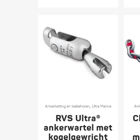
de
de
€ 61,03
productpagina
produc
Dit
Dit
,
product
Ankerketting en toebehoren
Ultra Marine
produc
Ank
heeft
heeft
RVS Ultra®
C
meerdere
meerde
ankerwartel met
variaties.
variatie
kogelgewricht
m
Deze
Deze