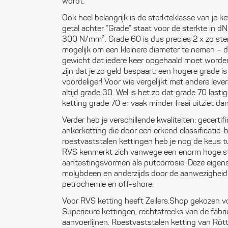
wordt.
Ook heel belangrijk is de sterkteklasse van je k
getal achter “Grade” staat voor de sterkte in
300 N/mm². Grade 60 is dus precies 2 x zo sterk
mogelijk om een kleinere diameter te nemen – da
gewicht dat iedere keer opgehaald moet worden 
zijn dat je zo geld bespaart: een hogere grade i
voordeliger! Voor wie vergelijkt met andere lever
altijd grade 30. Wel is het zo dat grade 70 las
ketting grade 70 er vaak minder fraai uitziet da
Verder heb je verschillende kwaliteiten: gecertif
ankerketting die door een erkend classificatie
roestvaststalen kettingen heb je nog de keus
RVS kenmerkt zich vanwege een enorm hoge ster
aantastingsvormen als putcorrosie. Deze eigen
molybdeen en anderzijds door de aanwezigheid 
petrochemie en off-shore.
Voor RVS ketting heeft Zeilers.Shop gekozen 
Superieure kettingen, rechtstreeks van de fabri
aanvoerlijnen. Roestvaststalen ketting van Rött