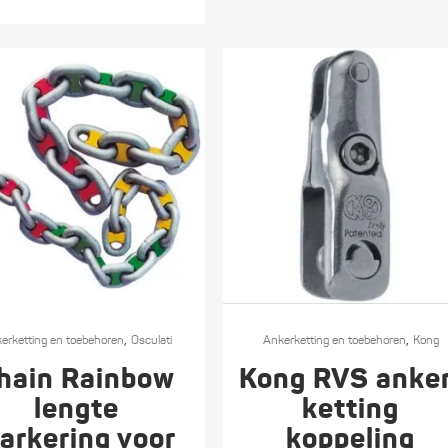
€ 47,80
tpagina
Dit
,
,
t
erketting en toebehoren
Osculati
product
Ankerketting en toebehoren
Kong
heeft
hain Rainbow
Kong RVS anker
re
meerdere
lengte
ketting
s.
variaties.
arkering voor
koppeling
Deze