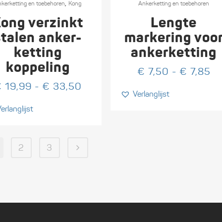
,
t
kerketting en toebehoren
Kong
product
Ankerketting en toebehoren
heeft
ong verzinkt
Lengte
re
meerdere
stalen anker-
markering voo
s.
variaties.
ketting
ankerketting
Deze
koppeling
optie
Pr
€
7,50
-
€
7,85
kan
€ 
e:
Prijsklasse:
€
19,99
-
€
33,50
Verlanglijst
n
gekozen
to
€ 19,99
worden
€ 
erlanglijst
tot
op
0
€ 33,50
de
tpagina
productpagina
2
3