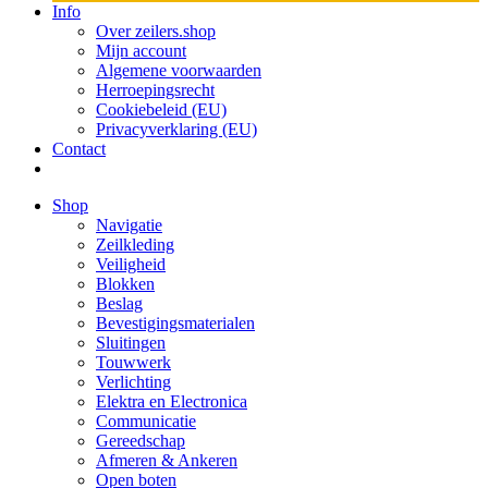
Info
Over zeilers.shop
Mijn account
Algemene voorwaarden
Herroepingsrecht
Cookiebeleid (EU)
Privacyverklaring (EU)
Contact
Shop
Navigatie
Zeilkleding
Veiligheid
Blokken
Beslag
Bevestigings­­materialen
Sluitingen
Touwwerk
Verlichting
Elektra en Electronica
Communicatie
Gereedschap
Afmeren & Ankeren
Open boten