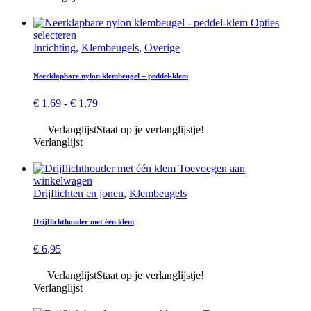
op
de
Opties
pro
Dit
selecteren
product
Inrichting
,
Klembeugels
,
Overige
heeft
meerdere
Neerklapbare nylon klembeugel – peddel-klem
variaties.
Deze
Prijsklasse:
€
1,69
-
€
1,79
optie
€ 1,69
kan
tot
Verlanglijst
Staat op je verlanglijstje!
gekozen
€ 1,79
Verlanglijst
worden
op
Toevoegen aan
de
winkelwagen
productpagina
Drijflichten en jonen
,
Klembeugels
Drijflicht­houder met één klem
€
6,95
Verlanglijst
Staat op je verlanglijstje!
Verlanglijst