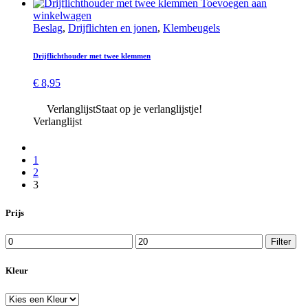
Toevoegen aan
winkelwagen
Beslag
,
Drijflichten en jonen
,
Klembeugels
Drijflicht­houder met twee klemmen
€
8,95
Verlanglijst
Staat op je verlanglijstje!
Verlanglijst
1
2
3
Prijs
Min.
Max.
Filter
prijs
prijs
Kleur