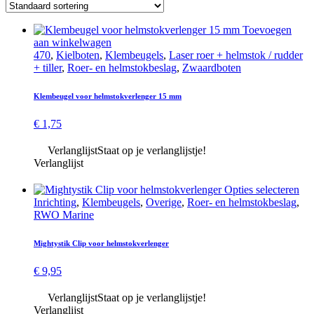
Toevoegen
aan winkelwagen
470
,
Kielboten
,
Klembeugels
,
Laser roer + helmstok / rudder
+ tiller
,
Roer- en helmstokbeslag
,
Zwaard­boten
Klem­beugel voor helmstok­verlenger 15 mm
€
1,75
Verlanglijst
Staat op je verlanglijstje!
Verlanglijst
Dit
Opties selecteren
pro
Inrichting
,
Klembeugels
,
Overige
,
Roer- en helmstokbeslag
,
hee
RWO Marine
mee
var
Mightystik Clip voor helmstok­verlenger
De
opt
€
9,95
ka
ge
Verlanglijst
Staat op je verlanglijstje!
wo
Verlanglijst