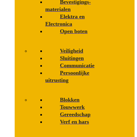
Bevestigings­­
materialen
Elektra en
Electronica
Open boten
Veiligheid
Sluitingen
Communicatie
Persoonlijke
uitrusting
Blokken
Touwwerk
Gereedschap
Verf en hars