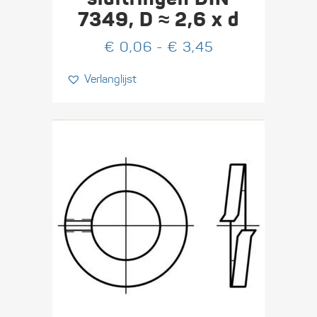
variaties.
7349, D ≈ 2,6 x d
Deze
optie
Prijsklasse:
€
0,06
-
€
3,45
kan
€ 0,06
Verlanglijst
gekozen
tot
worden
€ 3,45
op
de
productpagina