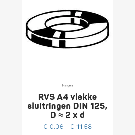
Dit
product
Ringen
heeft
RVS A4 vlakke
meerdere
sluitringen DIN 125,
variaties.
D ≈ 2 x d
Deze
optie
Prijsklasse:
€
0,06
-
€
11,58
kan
€ 0,06