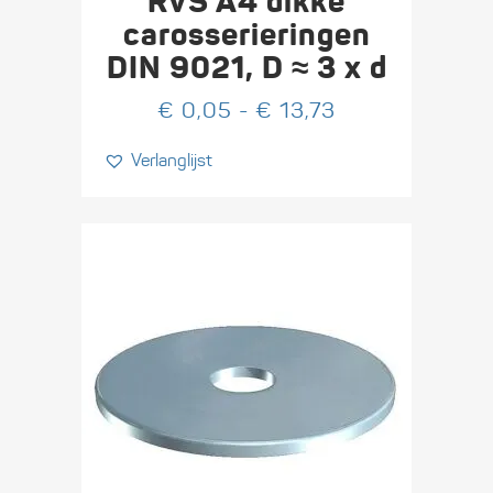
RVS A4 dikke
meerdere
carosserieringen
variaties.
DIN 9021, D ≈ 3 x d
Deze
optie
Prijsklasse:
€
0,05
-
€
13,73
kan
€ 0,05
Verlanglijst
gekozen
tot
worden
€ 13,73
op
de
productpagina