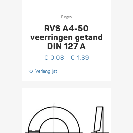
Dit
product
Ringen
heeft
RVS A4-50
meerdere
veerringen getand
variaties.
DIN 127 A
Deze
optie
Prijsklasse:
€
0,08
-
€
1,39
kan
€ 0,08
Verlanglijst
gekozen
tot
worden
€ 1,39
op
de
productpagina