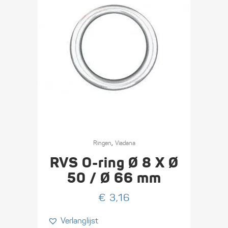
,
Ringen
Viadana
RVS O-ring Ø 8 X Ø
50 / Ø 66 mm
€
3,16
Verlanglijst