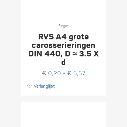
Dit
product
Ringen
heeft
RVS A4 grote
meerdere
carosserieringen
variaties.
DIN 440, D ≈ 3.5 X
Deze
d
optie
kan
Prijsklasse:
€
0,20
-
€
5,57
gekozen
€ 0,20
worden
Verlanglijst
tot
op
€ 5,57
de
productpagina