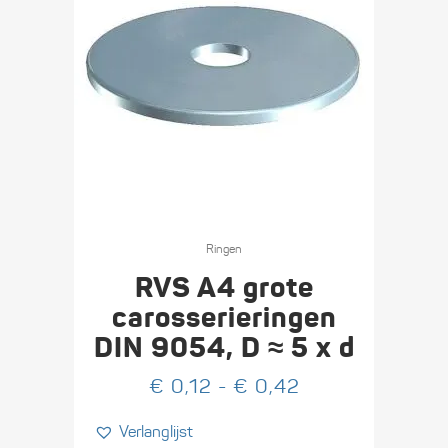
Dit
product
Ringen
heeft
RVS A4 grote
meerdere
carosserieringen
variaties.
DIN 9054, D ≈ 5 x d
Deze
optie
Prijsklasse:
€
0,12
-
€
0,42
kan
€ 0,12
Verlanglijst
gekozen
tot