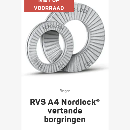
NIET OP
productpagina
VOORRAAD
Ringen
RVS A4 Nordlock®
vertande
borgringen