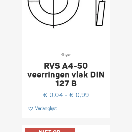
Dit
product
Ringen
heeft
RVS A4-50
meerdere
veerringen vlak DIN
variaties.
127 B
Deze
optie
Prijsklasse:
€
0,04
-
€
0,99
kan
€ 0,04
Verlanglijst
gekozen
tot
worden
€ 0,99
op
de