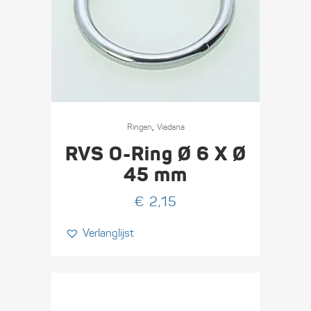
,
Ringen
Viadana
RVS O-Ring Ø 6 X Ø
45 mm
€
2,15
Verlanglijst