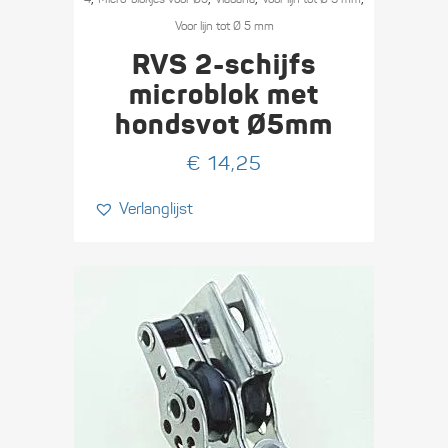
Voor lijn tot Ø 5 mm
RVS 2-schijfs
microblok met
hondsvot Ø5mm
€
14,25
Verlanglijst