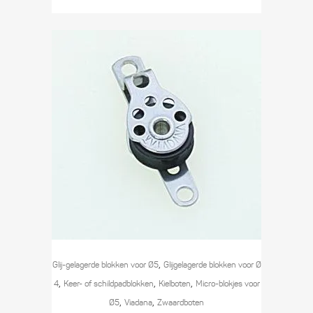
,
Glij-gelagerde blokken voor Ø5
Glijgelagerde blokken voor Ø
,
,
,
4
Keer- of schildpad­­blokken
Kielboten
Micro-blokjes voor
,
,
Ø5
Viadana
Zwaard­boten