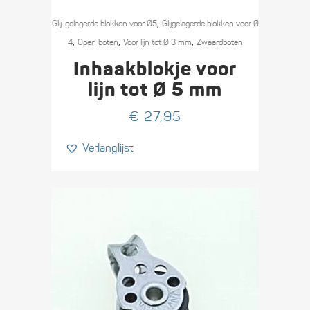
,
Glij-gelagerde blokken voor Ø5
Glijgelagerde blokken voor Ø
,
,
,
4
Open boten
Voor lijn tot Ø 3 mm
Zwaard­boten
Inhaakblokje voor
lijn tot Ø 5 mm
€
27,95
Verlanglijst