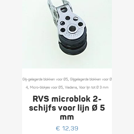
,
Glij-gelagerde blokken voor Ø5
Glijgelagerde blokken voor Ø
,
,
,
4
Micro-blokjes voor Ø5
Viadana
Voor lijn tot Ø 3 mm
RVS microblok 2-
schijfs voor lijn Ø 5
mm
€
12,39