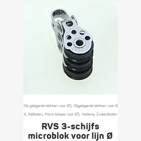
,
Glij-gelagerde blokken voor Ø5
Glijgelagerde blokken voor Ø
,
,
,
,
4
Kielboten
Micro-blokjes voor Ø5
Viadana
Zwaard­boten
RVS 3-schijfs
microblok voor lijn Ø