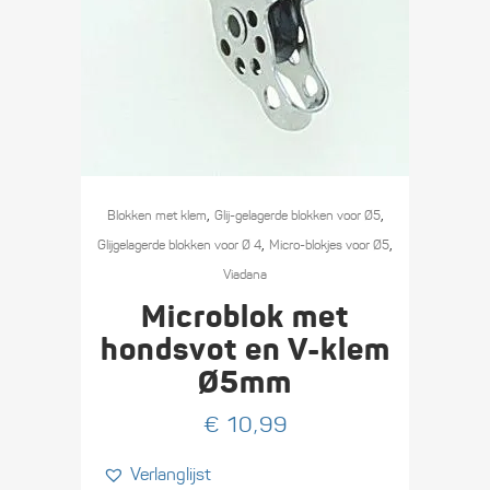
,
,
Blokken met klem
Glij-gelagerde blokken voor Ø5
,
,
Glijgelagerde blokken voor Ø 4
Micro-blokjes voor Ø5
Viadana
Microblok met
hondsvot en V-klem
Ø5mm
€
10,99
Verlanglijst