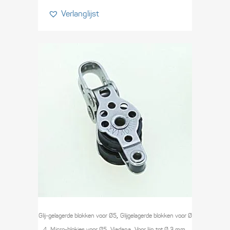
Verlanglijst
,
Glij-gelagerde blokken voor Ø5
Glijgelagerde blokken voor Ø
,
,
,
,
4
Micro-blokjes voor Ø5
Viadana
Voor lijn tot Ø 3 mm