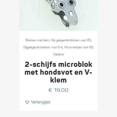
,
,
Blokken met klem
Glij-gelagerde blokken voor Ø5
,
,
Glijgelagerde blokken voor Ø 4
Micro-blokjes voor Ø5
Viadana
2-schijfs microblok
met hondsvot en V-
klem
€
19,00
Verlanglijst