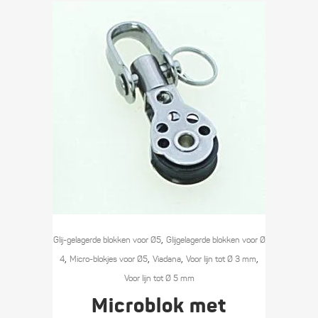
,
Glij-gelagerde blokken voor Ø5
Glijgelagerde blokken voor Ø
,
,
,
,
4
Micro-blokjes voor Ø5
Viadana
Voor lijn tot Ø 3 mm
Voor lijn tot Ø 5 mm
Microblok met