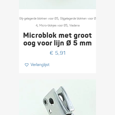
,
Glij-gelagerde blokken voor Ø5
Glijgelagerde blokken voor Ø
,
,
4
Micro-blokjes voor Ø5
Viadana
Microblok met groot
oog voor lijn Ø 5 mm
€
5,91
Verlanglijst