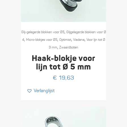
,
Glij-gelagerde blokken voor Ø5
Glijgelagerde blokken voor Ø
,
,
,
,
4
Micro-blokjes voor Ø5
Optimist
Viadana
Voor lijn tot Ø
,
3 mm
Zwaard­boten
Haak-blokje voor
lijn tot Ø 5 mm
€
19,63
Verlanglijst