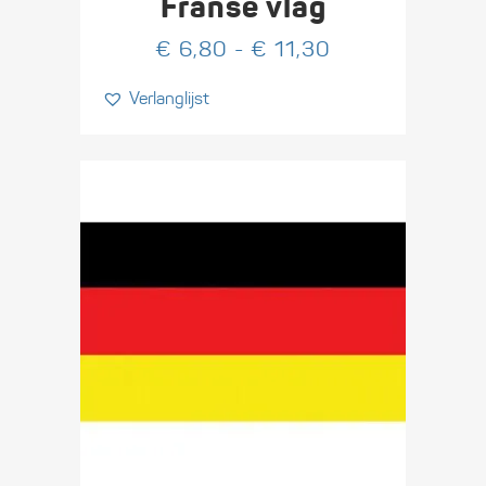
Franse vlag
meerdere
Prijsklasse:
€
6,80
-
€
11,30
variaties.
€ 6,80
Deze
Verlanglijst
tot
optie
€ 11,30
kan
gekozen
worden
op
de
productpagina