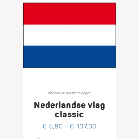
Dit
product
Vlaggen en gastlandvlaggen
heeft
Nederlandse vlag
meerdere
classic
variaties.
Prijsklasse:
€
5,80
-
€
107,30
Deze
€ 5,80
optie