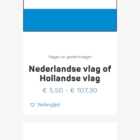
Dit
product
Vlaggen en gastlandvlaggen
heeft
Nederlandse vlag of
meerdere
Hollandse vlag
variaties.
Prijsklasse:
€
5,50
-
€
107,30
Deze
€ 5,50
optie
Verlanglijst
tot
kan
€ 107,30
gekozen
worden
op
de