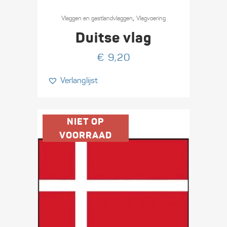
,
Vlaggen en gastlandvlaggen
Vlagvoering
Duitse vlag
€
9,20
Verlanglijst
NIET OP
VOORRAAD