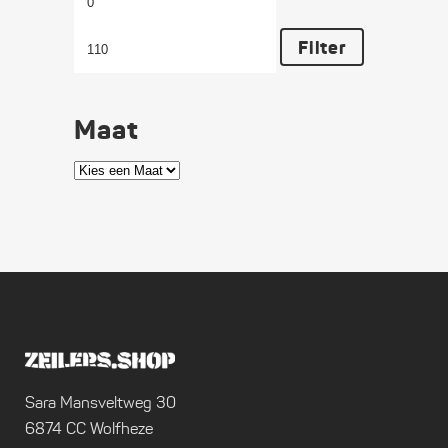
prijs
prijs
Filter
Maat
Sara Mansveltweg 30
6874 CC Wolfheze