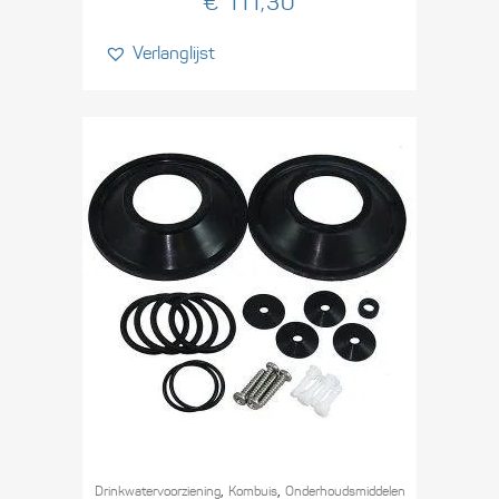
€
111,30
Verlanglijst
,
,
Drinkwater­voorziening
Kombuis
Onderhouds­middelen