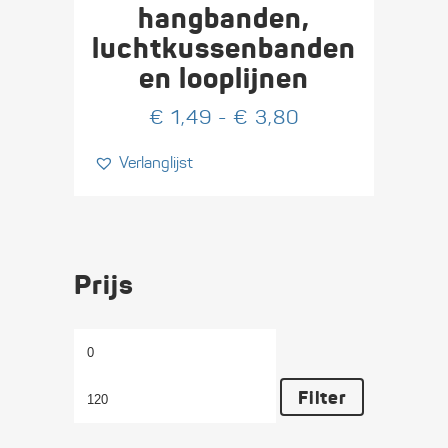
Deze
hangbanden,
optie
luchtkussenbanden
kan
en looplijnen
gekozen
worden
Prijsklasse:
€
1,49
-
€
3,80
op
€ 1,49
de
Verlanglijst
tot
productpagina
€ 3,80
Prijs
Min.
Max.
prijs
prijs
Filter