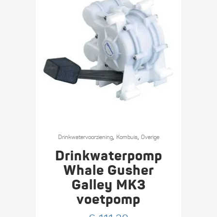
,
,
Drinkwater­voorziening
Kombuis
Overige
Drinkwaterpomp
Whale Gusher
Galley MK3
voetpomp