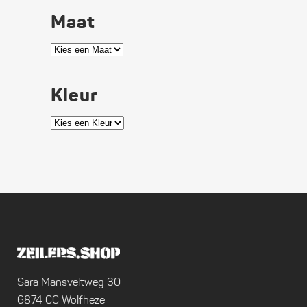
Maat
Kleur
Sara Mansveltweg 30
6874 CC Wolfheze