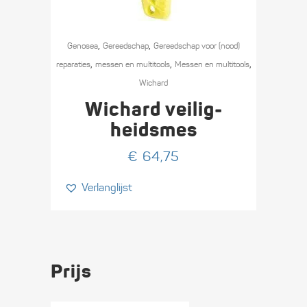
,
,
Genosea
Gereedschap
Gereedschap voor (nood)
,
,
,
reparaties
messen en multitools
Messen en multitools
Wichard
Wichard veilig­
heids­mes
€
64,75
Verlanglijst
Prijs