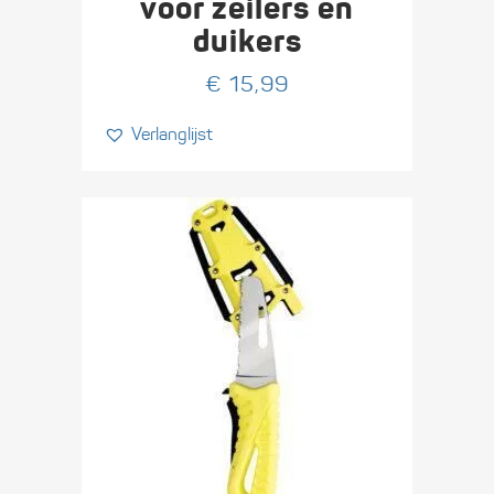
voor zeilers en
duikers
€
15,99
Verlanglijst