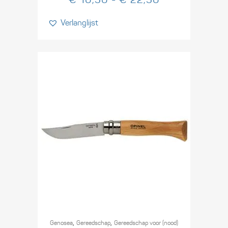
gekozen
€ 10,50
worden
Verlanglijst
tot
op
€ 22,50
de
productpagina
Dit
,
,
product
Genosea
Gereedschap
Gereedschap voor (nood)