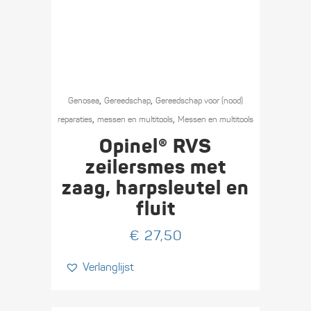
Dit
,
,
product
Genosea
Gereedschap
Gereedschap voor (nood)
,
,
heeft
reparaties
messen en multitools
Messen en multitools
meerdere
Opinel® RVS
variaties.
zeilersmes met
Deze
zaag, harpsleutel en
optie
fluit
kan
gekozen
€
27,50
worden
op
Verlanglijst
de
productpagina