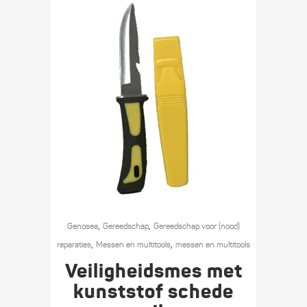
,
,
Genosea
Gereedschap
Gereedschap voor (nood)
,
,
reparaties
Messen en multitools
messen en multitools
Veilig­heids­mes met
kunststof schede