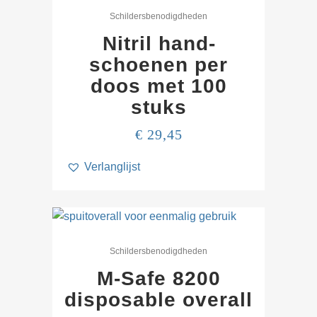
product
Schilders­­benodigdheden
heeft
Nitril hand­
meerdere
schoenen per
variaties.
doos met 100
Deze
stuks
optie
kan
€
29,45
gekozen
worden
Verlanglijst
op
de
productpagina
Dit
product
Schilders­­benodigdheden
heeft
M-Safe 8200
meerdere
disposable overall
variaties.