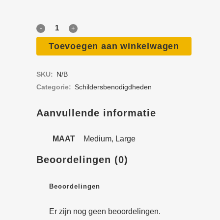
3M
Volgelaat­
Toevoegen aan winkelwagen
masker
SKU:
N/B
quantity
Categorie:
Schilders­­benodigdheden
Aanvullende informatie
MAAT
Medium, Large
Beoordelingen (0)
Beoordelingen
Er zijn nog geen beoordelingen.