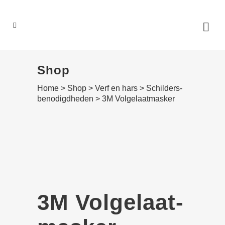
0
Shop
Home
>
Shop
>
Verf en hars
>
Schilders­­
benodigdheden
>
3M Volgelaat­masker
3M Volgelaat­