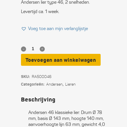
Andersen lier type 46, 2 snelheden.
Levertijd ca. 1 week.
Voeg toe aan mijn verlanglijstje
Andersen
46
Toevoegen aan winkelwagen
klassieke
SKU:
RA500046
lier
Categorieën:
,
Andersen
Lieren
quantity
Beschrijving
Andersen 46 klassieke lier: Drum Ø 78
mm, basis Ø 143 mm, hoogte 140 mm,
aanvoerhoogte lijn 63 mm, gewicht 4,0