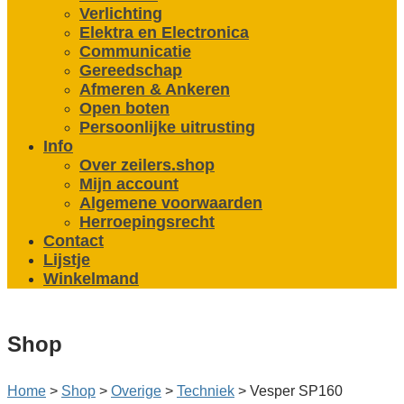
Verlichting
Elektra en Electronica
Communicatie
Gereedschap
Afmeren & Ankeren
Open boten
Persoonlijke uitrusting
Info
Over zeilers.shop
Mijn account
Algemene voorwaarden
Herroepingsrecht
Contact
Lijstje
Winkelmand
Shop
Home
>
Shop
>
Overige
>
Techniek
>
Vesper SP160