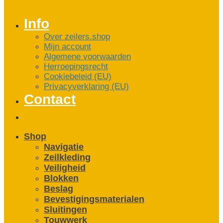
Info
Over zeilers.shop
Mijn account
Algemene voorwaarden
Herroepingsrecht
Cookiebeleid (EU)
Privacyverklaring (EU)
Contact
Shop
Navigatie
Zeilkleding
Veiligheid
Blokken
Beslag
Bevestigings­­materialen
Sluitingen
Touwwerk