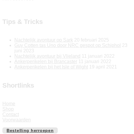
Tips & Tricks
Nachtelijk avontuur op Sark
20 februari 2025
Guy Cotten tas Uno door NRC gespot op Schiphol
23
juni 2023
Nachtelijk avontuur bij Vlieland
11 januari 2022
Ankerperikelen bij Brancaster
11 januari 2022
Ankerperikelen bij het Isle of Wight
19 april 2021
Shortlinks
Home
Shop
Contact
Voorwaarden
Bestelling herroepen