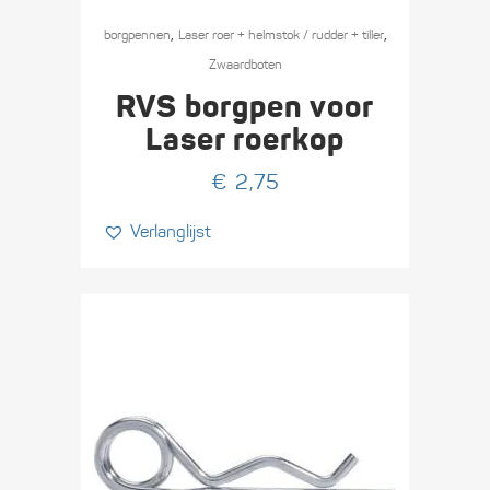
,
,
borgpennen
Laser roer + helmstok / rudder + tiller
Zwaard­boten
RVS borgpen voor
Laser roerkop
€
2,75
Verlanglijst