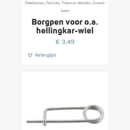
,
,
,
Steekbouten
Techniek
Trailers en dekzeilen
Zwaard­
boten
Borgpen voor o.a.
hellingkar-wiel
€
3,49
Verlanglijst