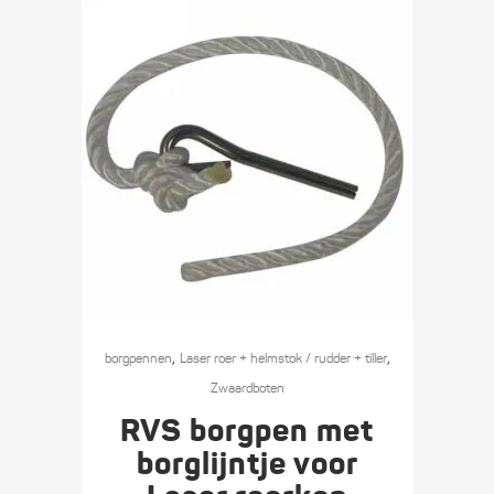
,
,
borgpennen
Laser roer + helmstok / rudder + tiller
Zwaard­boten
RVS borgpen met
borglijntje voor