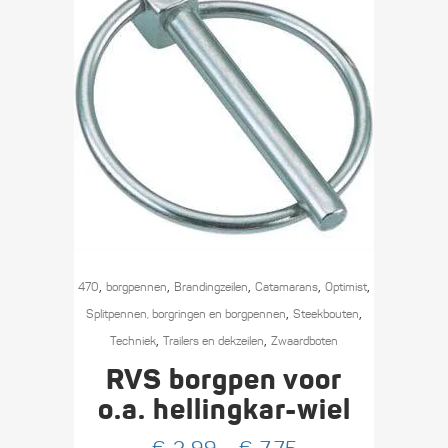
Dit
,
,
,
,
,
product
470
borgpennen
Branding­­­zeilen
Catamarans
Optimist
,
,
heeft
Splitpennen, borgringen en borgpennen
Steekbouten
,
,
meerdere
Techniek
Trailers en dekzeilen
Zwaard­boten
variaties.
RVS borgpen voor
Deze
o.a. hellingkar-wiel
optie
kan
Prijsklasse: