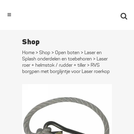
0
Shop
Home
>
Shop
>
Open boten
>
Laser en
Splash onderdelen en toebehoren
>
Laser
roer + helmstok / rudder + tiller
>
RVS
borgpen met borglijntje voor Laser roerkop
RVS borgpen
met
borglijntje