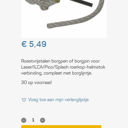
voor Laser
roerkop
€
5,49
Roestvrijstalen borgpen of borgpin voor
Laser/ILCA/Pico/Splash roerkop-helmstok
verbinding, compleet met borglijntje.
30 op voorraad
Voeg toe aan mijn verlanglijstje
RVS