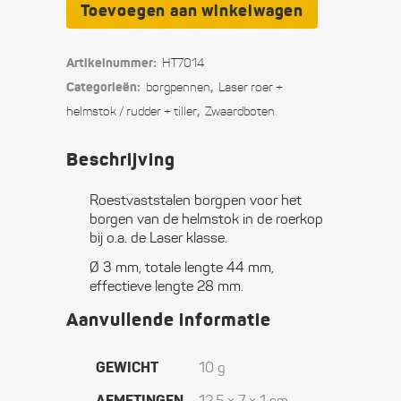
borgpen
Toevoegen aan winkelwagen
met
Artikelnummer:
HT7014
borglijntje
Categorieën:
,
borgpennen
Laser roer +
voor
,
helmstok / rudder + tiller
Zwaard­boten
Laser
Beschrijving
roerkop
Roestvaststalen borgpen voor het
quantity
borgen van de helmstok in de roerkop
bij o.a. de Laser klasse.
Ø 3 mm, totale lengte 44 mm,
effectieve lengte 28 mm.
Aanvullende informatie
GEWICHT
10 g
AFMETINGEN
12,5 × 7 × 1 cm